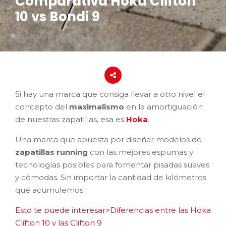
Comparativa Hoka Clifton
10 vs Bondi 9
Publicado en 10 junio, 2025
Si hay una marca que consiga llevar a otro nivel el
concepto del
maximalismo
en la amortiguación
de nuestras zapatillas, esa es
Hoka
.
Una marca que apuesta por diseñar modelos de
zapatillas running
con las mejores espumas y
tecnologías posibles para fomentar pisadas suaves
y cómodas. Sin importar la cantidad de kilómetros
que acumulemos.
Esto te puede interesar>Diferencias entre las Hoka
Clifton 10 y las Clifton 9