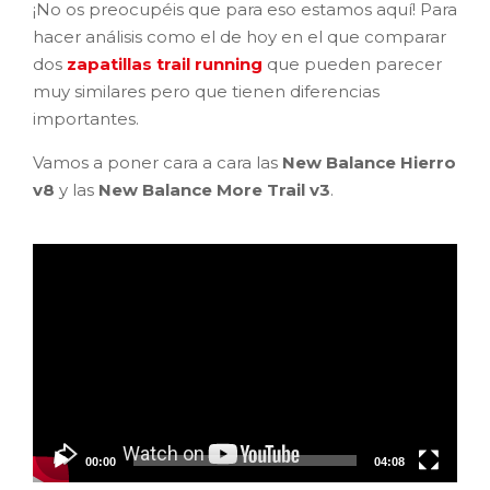
¡No os preocupéis que para eso estamos aquí! Para
hacer análisis como el de hoy en el que comparar
dos
zapatillas trail running
que pueden parecer
muy similares pero que tienen diferencias
importantes.
Vamos a poner cara a cara las
New Balance Hierro
v8
y las
New Balance More Trail v3
.
Reproductor
de
vídeo
00:00
04:08