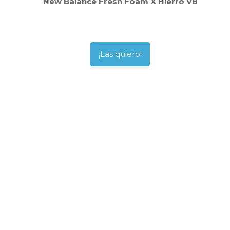
New Balance Fresh Foam X Hierro V8
¡Las quiero!