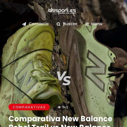
Contacto
Buscar
Menu
COMPARATIVAS
743
Comparativa New Balance