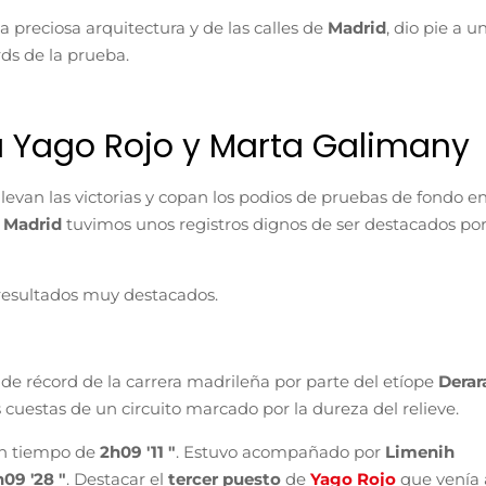
la preciosa arquitectura y de las calles de
Madrid
, dio pie a u
ds de la prueba.
a Yago Rojo y Marta Galimany
 llevan las victorias y copan los podios de pruebas de fondo e
 Madrid
tuvimos unos registros dignos de ser destacados por
s resultados muy destacados.
de récord de la carrera madrileña por parte del etíope
Derar
as cuestas de un circuito marcado por la dureza del relieve.
un tiempo de
2h09 '11 "
. Estuvo acompañado por
Limenih
h09 '28 "
. Destacar el
tercer puesto
de
Yago Rojo
que venía 