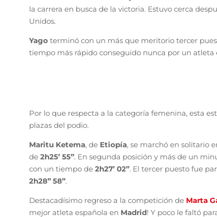
la carrera en busca de la victoria. Estuvo cerca de
Unidos.
Yago
terminó con un más que meritorio tercer pue
tiempo más rápido conseguido nunca por un atleta
Por lo que respecta a la categoría femenina, esta es
plazas del podio.
Maritu Ketema
, de
Etiopía
, se marchó en solitario 
de
2h25’ 55”
. En segunda posición y más de un min
con un tiempo de
2h27’ 02”
. El tercer puesto fue pa
2h28” 58”
.
Destacadísimo regreso a la competición de
Marta G
mejor atleta española en
Madrid
! Y poco le faltó pa