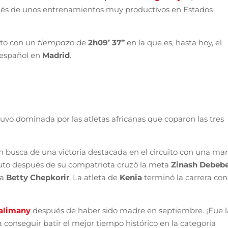
spués de unos entrenamientos muy productivos en Estados
sto con un
tiempazo
de
2h09’ 37”
en la que es, hasta hoy, el
 español en
Madrid
.
tuvo dominada por las atletas africanas que coparon las tres
en busca de una victoria destacada en el circuito con una ma
uto después de su compatriota cruzó la meta
Zinash Debeb
ra
Betty Chepkorir
. La atleta de
Kenia
terminó la carrera con
alimany
después de haber sido madre en septiembre. ¡Fue l
ra conseguir batir el mejor tiempo histórico en la categoría