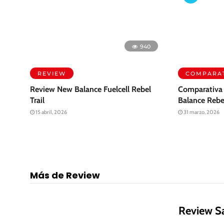
REVIEW
COMPARAT
Review New Balance Fuelcell Rebel
Comparativa
Trail
Balance Rebe
15 abril, 2026
31 marzo, 2026
Más de Review
47
Review S
Publicado en 5 a
Si en Salom
fiables para
102