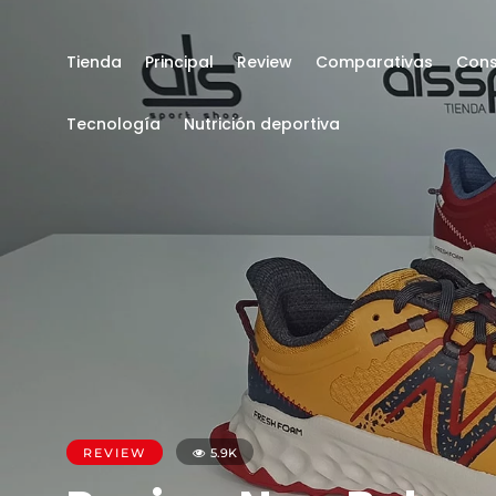
Tienda
Principal
Review
Comparativas
Cons
Tecnología
Nutrición deportiva
REVIEW
5.9K