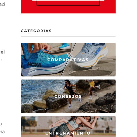
dad
CATEGORÍAS
 el
on
COMPARATIVAS
CONSEJOS
o
erá
ENTRENAMIENTO