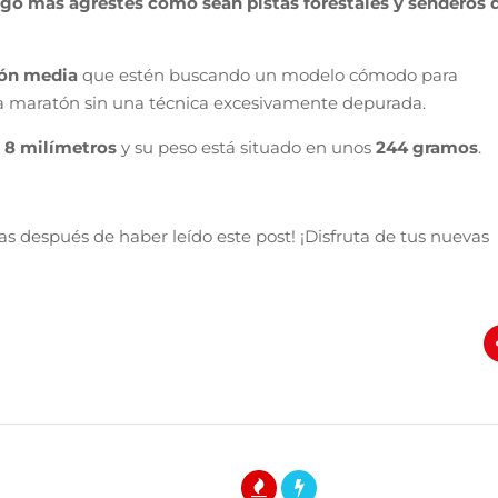
go más agrestes como sean pistas forestales y senderos 
ión media
que estén buscando un modelo cómodo para
la maratón sin una técnica excesivamente depurada.
e
8 milímetros
y su peso está situado en unos
244 gramos
.
as después de haber leído este post! ¡Disfruta de tus nuevas
78.3K
12.3K