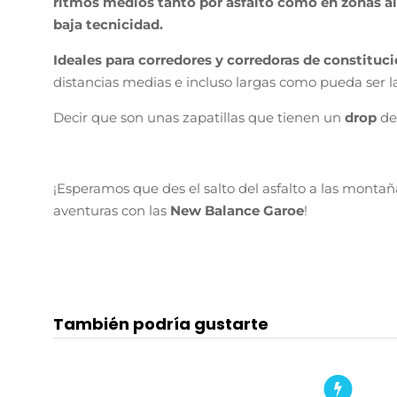
ritmos medios tanto por asfalto como en zonas al
baja tecnicidad.
Ideales para corredores y corredoras de constituc
distancias medias e incluso largas como pueda ser 
Decir que son unas zapatillas que tienen un
drop
d
¡Esperamos que des el salto del asfalto a las montañ
aventuras con las
New Balance Garoe
!
También podría gustarte
940