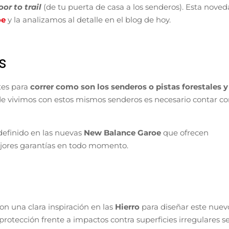
oor to trail
(de tu puerta de casa a los senderos). Esta nove
oe
y la analizamos al detalle en el blog de hoy.
s
tes para
correr como son los senderos o pistas forestales y
 vivimos con estos mismos senderos es necesario contar c
efinido en las nuevas
New Balance Garoe
que ofrecen
ejores garantías en todo momento.
on una clara inspiración en las
Hierro
para diseñar este nuev
rotección frente a impactos contra superficies irregulares s