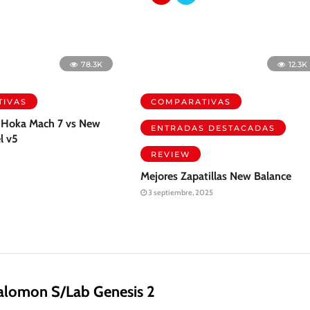
IVAS
COMPARATIVAS
 Hoka Mach 7 vs New
ENTRADAS DESTACADAS
l v5
REVIEW
Mejores Zapatillas New Balance
3 septiembre, 2025
alomon S/Lab Genesis 2
gosto, 2026
on se proponen hacer mejoras en uno de sus modelos más
 competir es porque tienen claro …