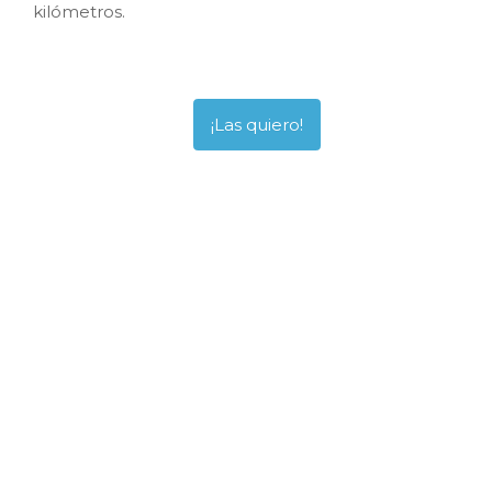
kilómetros.
¡Las quiero!