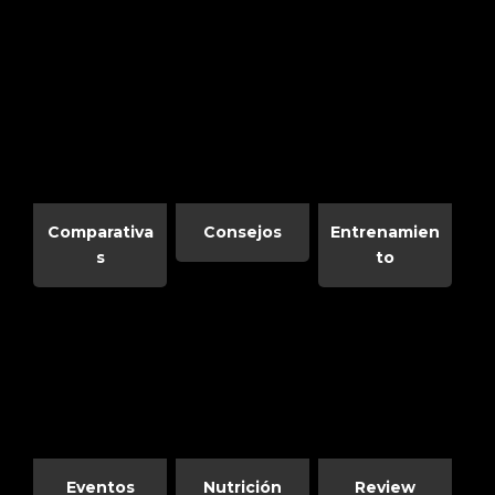
Comparativa
Consejos
Entrenamien
s
to
Eventos
Nutrición
Review