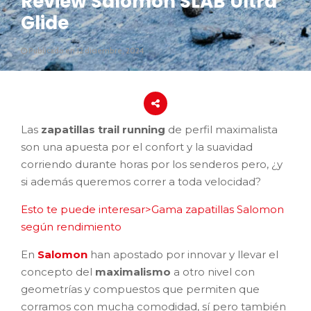
Review Salomon SLAB Ultra
Glide
Publicado en 12 diciembre, 2024
Las
zapatillas trail running
de perfil maximalista
son una apuesta por el confort y la suavidad
corriendo durante horas por los senderos pero, ¿y
si además queremos correr a toda velocidad?
Esto te puede interesar>Gama zapatillas Salomon
según rendimiento
En
Salomon
han apostado por innovar y llevar el
concepto del
maximalismo
a otro nivel con
geometrías y compuestos que permiten que
corramos con mucha comodidad, sí pero también