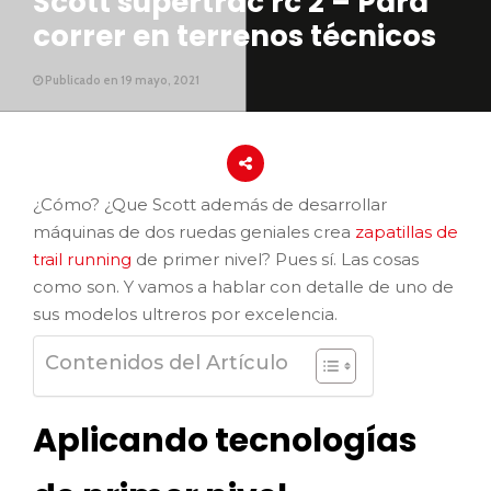
Scott supertrac rc 2 – Para
correr en terrenos técnicos
Publicado en 19 mayo, 2021
¿Cómo? ¿Que Scott además de desarrollar
máquinas de dos ruedas geniales crea
zapatillas de
trail running
de primer nivel? Pues sí. Las cosas
como son. Y vamos a hablar con detalle de uno de
sus modelos ultreros por excelencia.
Contenidos del Artículo
Aplicando tecnologías