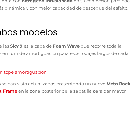
uenta con
nitrógeno infusionado
en su confección para hac
 dinámica y con mejor capacidad de despegue del asfalto.
mbos modelos
e las
Sky 9
es la capa de
Foam Wave
que recorre toda la
n premium de amortiguación para esos rodajes largos de cada
con tope amortiguación
s se han visto actualizadas presentando un nuevo
Meta Rock
t Frame
en la zona posterior de la zapatilla para dar mayor