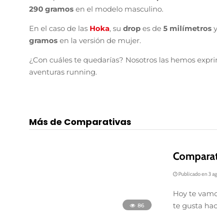
290 gramos
en el modelo masculino.
En el caso de las
Hoka
, su
drop
es de
5 milímetros
gramos
en la versión de mujer.
¿Con cuáles te quedarías? Nosotros las hemos exprim
aventuras running.
Más de Comparativas
86
Comparat
Publicado en 3 a
Hoy te vamo
te gusta hac