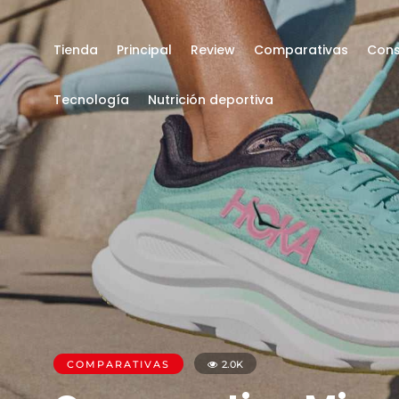
Tienda
Principal
Review
Comparativas
Cons
Tecnología
Nutrición deportiva
COMPARATIVAS
2.0K