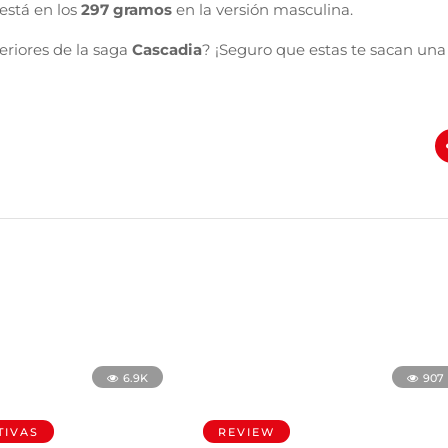
está en los
297 gramos
en la versión masculina.
eriores de la saga
Cascadia
? ¡Seguro que estas te sacan una
6.9K
907
IVAS
REVIEW