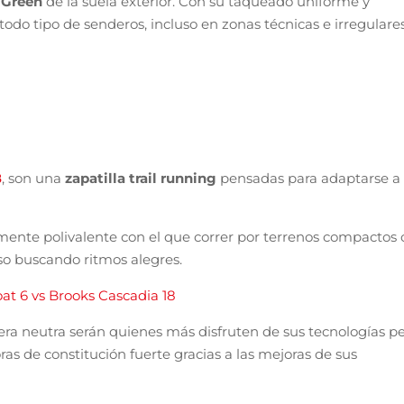
k Green
de la suela exterior. Con su taqueado uniforme y
do tipo de senderos, incluso en zonas técnicas e irregulares
8
, son una
zapatilla trail running
pensadas para adaptarse a
lmente polivalente con el que correr por terrenos compactos 
so buscando ritmos alegres.
t 6 vs Brooks Cascadia 18
era neutra serán quienes más disfruten de sus tecnologías p
as de constitución fuerte gracias a las mejoras de sus