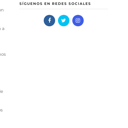
SÍGUENOS EN REDES SOCIALES
on
 a
mos
de
os