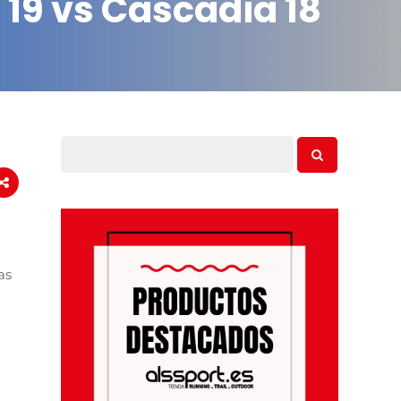
19 vs Cascadia 18
as