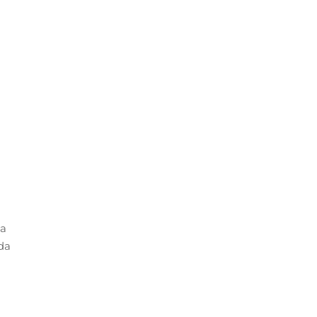
a
a
la
da