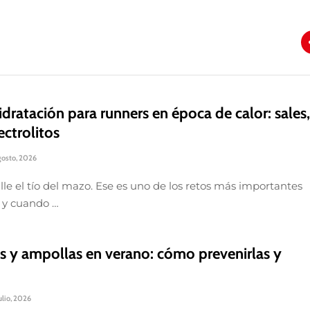
idratación para runners en época de calor: sales
ectrolitos
gosto, 2026
lle el tío del mazo. Ese es uno de los retos más importantes
 y cuando …
 y ampollas en verano: cómo prevenirlas y
ulio, 2026