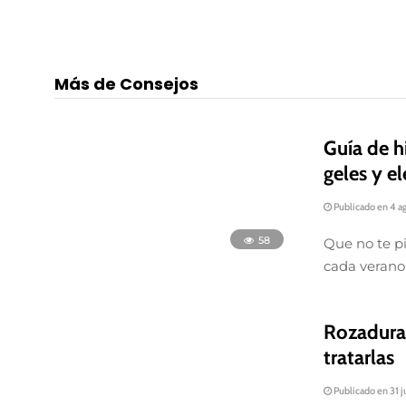
Más de Consejos
58
Guía de h
geles y el
Publicado en 4 a
Que no te pi
cada verano
71
Rozaduras
tratarlas
Publicado en 31 j