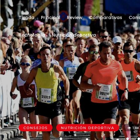
Tienda
Principal
Review
Comparativas
Cons
Tecnología
Nutrición deportiva
CONSEJOS
NUTRICIÓN DEPORTIVA
1.8K