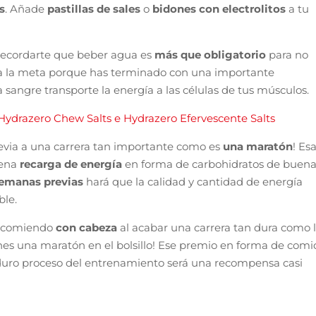
s
. Añade
pastillas de sales
o
bidones con electrolitos
a tu
recordarte que beber agua es
más que obligatorio
para no
 la meta porque has terminado con una importante
a sangre transporte la energía a las células de tus músculos.
Hydrazero Chew Salts e Hydrazero Efervescente Salts
evia a una carrera tan importante como es
una maratón
! Es
uena
recarga de energía
en forma de carbohidratos de buen
emanas previas
hará que la calidad y cantidad de energía
ble.
comiendo
con cabeza
al acabar una carrera tan dura como 
es una maratón en el bolsillo! Ese premio en forma de comi
 duro proceso del entrenamiento será una recompensa casi