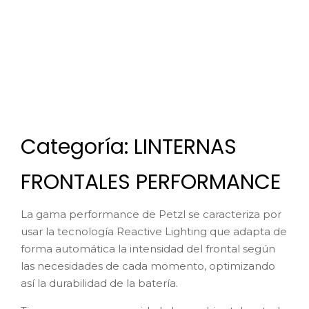
FRONTALES PERFORMANCE
La gama performance de Petzl se caracteriza por
usar la tecnología Reactive Lighting que adapta de
forma automática la intensidad del frontal según
las necesidades de cada momento, optimizando
así la durabilidad de la batería.
Tiene un sensor que mide la luz ambiental en todo
momento y regula la intensidad del frontal según
las necesidades, lo que alargará las horas de uso en
cada carga.
Esta gama es perfecta para actividades dinámicas
y comprometidas: trail running, alpinismo técnico,
esquí de montaña…
Comparativa Swift vs nao +
750