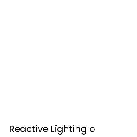
FORMA DEL HAZ LUMINOSO:
Dependiendo de la actividad o las condiciones de
cada momento, necesitamos un tipo de haz u otro
Por eso el frontal Petzl Swift RL tiene diferentes
modos
Haz luminoso amplio
Luz de proximidad homogénea, perfecta para
actividades estáticas o en desplazamientos lentos.