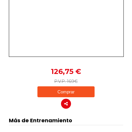
Consejos para afrontar tu primera
media maratón
Publicado en 23 octubre, 2025
Ya llevas un tiempo corriendo a ritmos
interesantes. Has hecho unas cuantas carreras de
10k y empiezas a tener claro …
1.9K
Plan de entrenamiento de 10K para