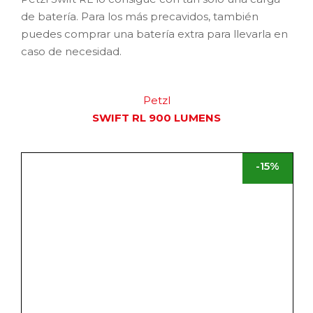
Comprar
PETZL
NAO®+ 750 LÚMENES
-25%