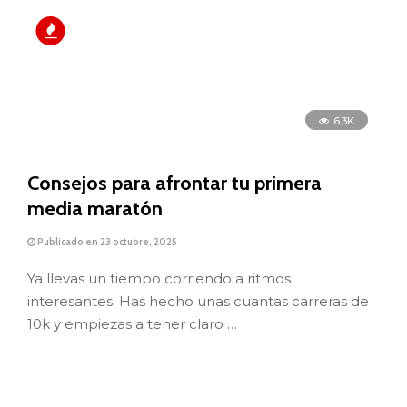
bajar de 50 minutos
Publicado en 20 octubre, 2025
Hoy no vamos a andarnos con chiquitas. Sabemos
que quieres proponerte retos y que quieres
apretar subiendo el nivel en tus …
2.6K
Comparativa Coros Pace 3 vs Suunto
Run