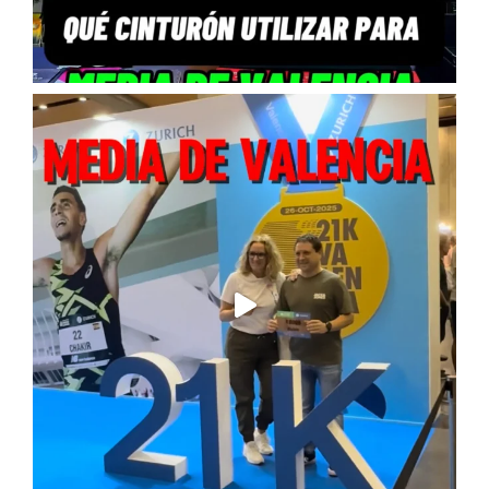
Vistazo
Noticias recoge todas las historias que quieres leer.
Comparativa
Consejos
Entrenamien
s
to