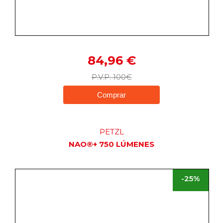
126,75 €
P.V.P. 169€
Comprar
Más de Entrenamiento
6.3K