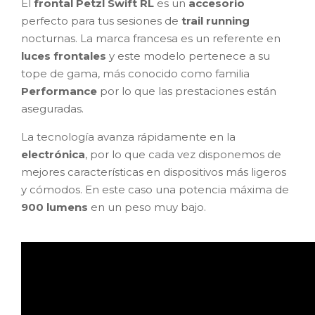
El
frontal Petzl Swift RL
es un
accesorio
perfecto para tus sesiones de
trail running
nocturnas. La marca francesa es un referente en
luces frontales
y este modelo pertenece a su
tope de gama, más conocido como familia
Performance
por lo que las prestaciones están
aseguradas.
La tecnología avanza rápidamente en la
electrónica
, por lo que cada vez disponemos de
mejores características en dispositivos más ligeros
y cómodos. En este caso una potencia máxima de
900 lumens
en un peso muy bajo.