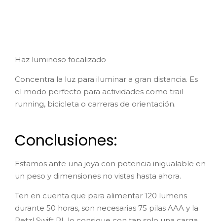
-15%
84,96 €
P.V.P. 100€