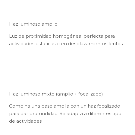
el modo perfecto para actividades como trail
running, bicicleta o carreras de orientación.
Conclusiones:
Estamos ante una joya con potencia inigualable en
un peso y dimensiones no vistas hasta ahora.
Ten en cuenta que para alimentar 120 lumens
durante 50 horas, son necesarias 75 pilas AAA y la
Petzl Swift RL lo consigue con tan solo una carga
de batería. Para los más precavidos, también
puedes comprar una batería extra para llevarla en
caso de necesidad.
Petzl
SWIFT RL 900 LUMENS