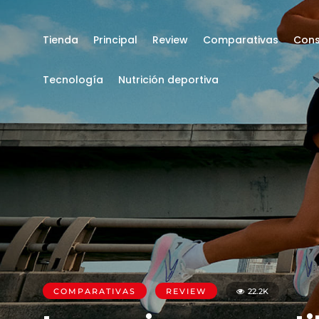
Tienda
Principal
Review
Comparativas
Cons
Tecnología
Nutrición deportiva
COMPARATIVAS
REVIEW
22.2K