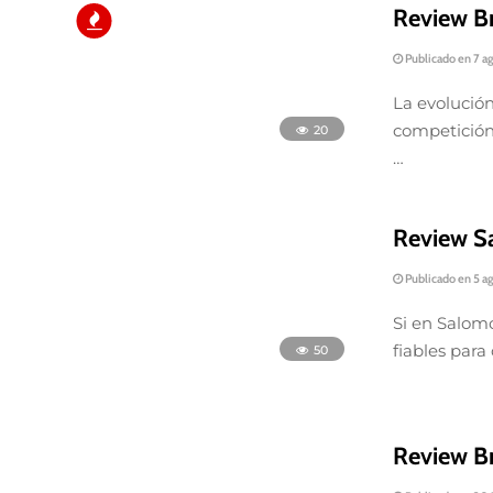
Review Br
Publicado en 7 a
La evolución
competición
…
50
Review S
Publicado en 5 a
Si en Salom
fiables para
105
Review B
Publicado en 30 