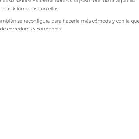
 se reduce de forma notable el peso total de la zapatilla.
ás kilómetros con ellas.
 también se reconfigura para hacerla más cómoda y con la qu
de corredores y corredoras.
¡Próximamente!