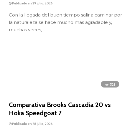
Publicado en 29 julio, 2026
Con la llegada del buen tiempo salir a caminar por
la naturaleza se hace mucho más agradable y,
muchas veces, …
321
Comparativa Brooks Cascadia 20 vs
Hoka Speedgoat 7
Publicado en 28 julio, 2026
Los 4x4 son los protagonistas de nuestro blog de
hoy. No. No vamos a hablar de motores ni de
mecánica y …