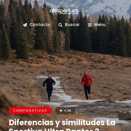
Contacto
Buscar
Menu
COMPARATIVAS
4.0K
Diferencias y similitudes La