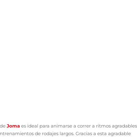
 de
Joma
es ideal para animarse a correr a ritmos agradables
entrenamientos de rodajes largos. Gracias a esta agradable
n cada pisada.
ran flexibilidad con la que la pisada es cómoda. La tecnolog
de
Toledo
fomenta que el pie esté fresco y seco en todo
nners de peso medio y pesado gracias a su generosa
a al asfalto con el caucho
Durability
.