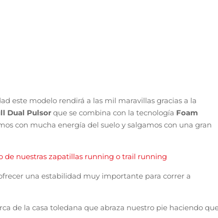
a toledana se actualiza para ofrecernos aún más agilidad en
a
Endoplate
combinada con la espuma
Fly Reactive
tenemo
da. Esta espuma, además, absorbe de forma eficiente la
ología
Joma Sportech
que facilita que el pie quede abrazado
ra mantener el pie fresco y seco aún en condiciones de
 pensando en runners de peso ligero o incluso medio que
tos de calidad e intensidad a ritmos ágiles.