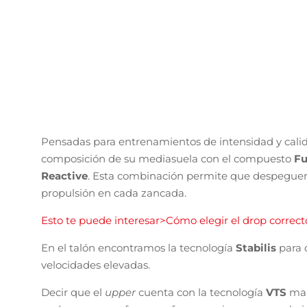
Una de las zapatillas más espectaculares de la marc
competición para runners de peso medio y ligero.
Su
placa de carbono
se actualiza y con la tecnologí
un despegue ligero, reactivo y potente en cada pisa
energía de los impactos contra el asfalto.
Esto te puede interesar>Review Joma R-3000
En el
upper
tenemos una gran novedad con la tecn
en todo momento y también aparece el
VTS
que log
temperaturas elevadas.
Joma Podium
Este modelo de
zapatilla running
ha sido diseñado
quieran una zapatilla que rinda bien en entrenamien