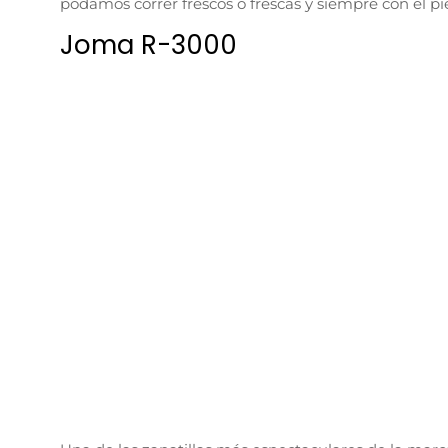
La espuma de su mediasuela cuenta con la tecnolo
conseguir que tanto despegues como aterrizajes del
ritmos vivos.
Esto te puede interesar>Review Joma Podium
En el
combina con la tecnología
One Piece
para fomentar 
Joma R-2000
Los entrenamientos de calidad a ritmos elevados q
zapatilla running
de entrenamiento y, por qué no, 
fantástico.
En ellas encontramos la combinación de dos tecnolo
combinación asegura que nuestra pisada sea alegre,