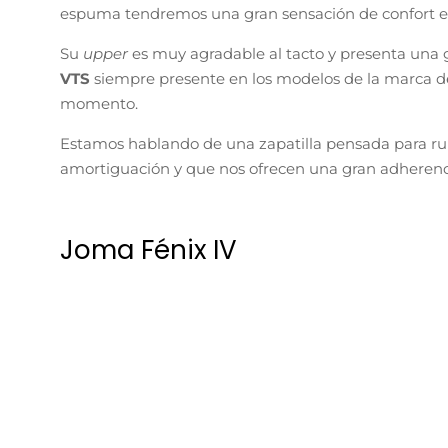
Pensadas para entrenamientos de intensidad y calida
composición de su mediasuela con el compuesto
Fu
Reactive
. Esta combinación permite que despegue
propulsión en cada zancada.
Esto te puede interesar>Cómo elegir el drop correcto
En el talón encontramos la tecnología
Stabilis
para 
velocidades elevadas.
Decir que el
upper
cuenta con la tecnología
VTS
mar
podamos correr frescos o frescas y siempre con el pi
Joma R-3000