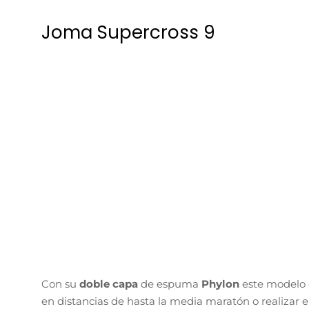
Joma Supercross 9
Con su
doble capa
de espuma
Phylon
este modelo
en distancias de hasta la media maratón o realizar 
espuma tendremos una gran sensación de confort e
Su
upper
es muy agradable al tacto y presenta una g
VTS
siempre presente en los modelos de la marca 
momento.
Estamos hablando de una zapatilla pensada para ru
amortiguación y que nos ofrecen una gran adherenci
Joma Fénix IV