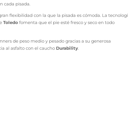
d este modelo rendirá a las mil maravillas gracias a la
ll Dual Pulsor
que se combina con la tecnología
Foam
mos con mucha energía del suelo y salgamos con una gran
 de nuestras zapatillas running o trail running
ofrecer una estabilidad muy importante para correr a
ca de la casa toledana que abraza nuestro pie haciendo qu
e seco.