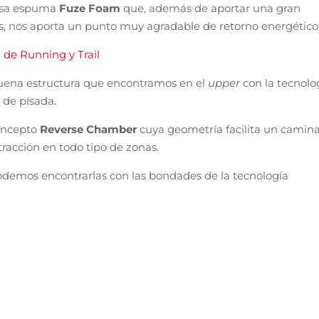
s ideales para iniciarte en las salidas a la naturaleza por
adables.
yCell
cada pisada supondrá una experiencia de comodidad
oras sin tener que preocuparte de molestias en los pies.
it
para abrazar cada pie de forma personalizada y con suavi
or excesiva rigidez.
on goma
Contagrip
garantiza una vida larga y duradera de
apa de protección que ofrece el
GoreTex
.