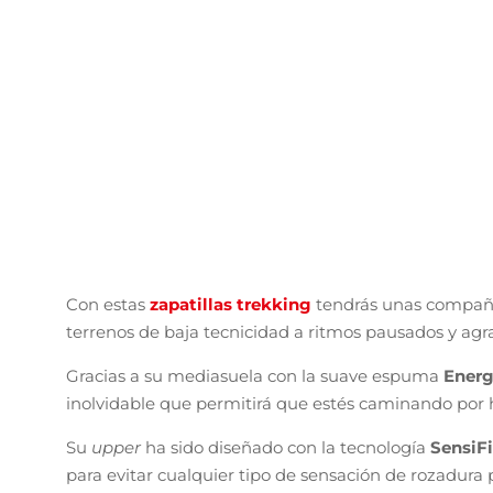
Salomon X Ultra 360
Para cerrar este breve e intenso repaso de nuestras
un modelo que es una adaptación al mundo del
se
marca francesa.
Con ellas podremos disfrutar de la naturaleza en el
durante jornadas de lo más intenso gracias a una m
de confort con una plantilla extraíble con compuest
Esto te puede interesar>¿Cómo elegir tu mejor cal
Nuestra pisada es guiada en todo momento gracias 
el pie de cualquier tipo de impacto gracias a la gran 
podremos añadir la capa de
GoreTex
de ser necesari
Decir que la adherencia y tracción está garantizad
uniforme asegura que pisemos con seguridad incluso