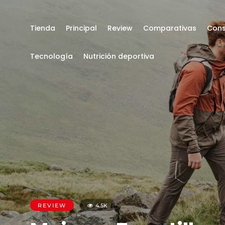
Tienda
Principal
Review
Comparativas
Cons
Tecnología
Nutrición deportiva
REVIEW
4.5K