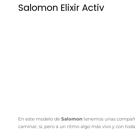
Salomon Elixir Activ
En este modelo de
Salomon
tenemos unas compañer
caminar, sí, pero a un ritmo algo más vivo y con toda
Su mediasuela ha sido confeccionada con la nove
absorción de los impactos contra terrenos irregular
Esto te puede interesar>Análisis Calcetines Salomon
La estabilidad en marcha queda de la mano de la b
Active Chassis
que guía a la perfección la transició
No podemos olvidarnos de la suela exterior con el 
natural y agradable a la vez que garantiza una gran 
Si las buscamos con un punto extra de protección p
GoreTex
.