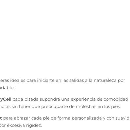
zapatillas de trekking preferidas
de
Salomon
hablaremos 
nderismo
de una
zapatilla trail running
súper exitosa de la
 estado más puro con la mejor protección para nuestros pies
ediasuela de generoso acolchado que, además, ofrece un ext
o
Ortholite
.
zado de senderismo?
a la tecnología
Advanced Chasis
que, además, protege y aís
resistencia de los tejidos que la conforman. Tejidos a los que
o, para aumentar la protección contra la lluvia o el frío.
a por el compuesto
All Terrain Contagrip
cuyo taqueado
 en los terrenos más técnicos.