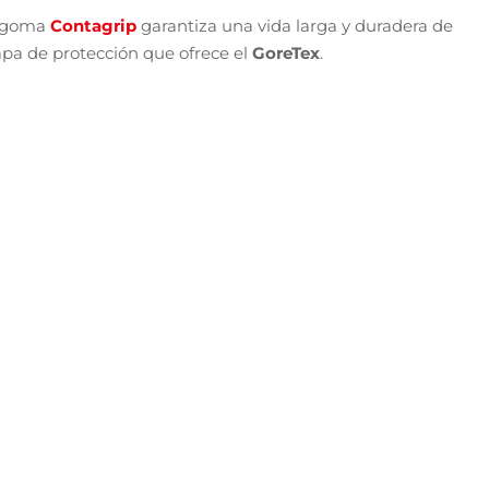
a aventura en la naturaleza? O igual echas de menos algún
 al detalle también!
alomon S/Lab Genesis 2
gosto, 2026
on se proponen hacer mejoras en uno de sus modelos más
 competir es porque tienen claro …
rooks Hyperion Max 4