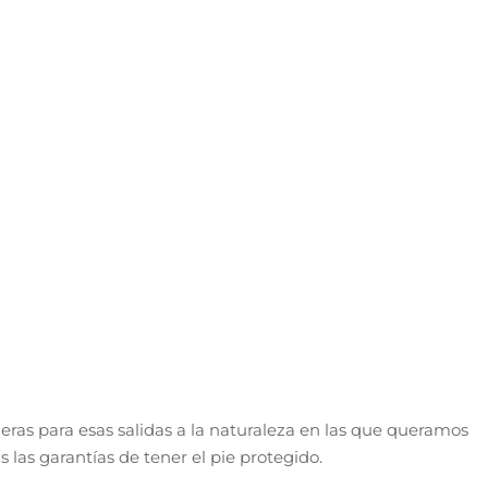
as para esas salidas a la naturaleza en las que queramos
s las garantías de tener el pie protegido.
dosa espuma
Fuze Foam
que, además de aportar una gran
es, nos aporta un punto muy agradable de retorno energético
 de Running y Trail
uena estructura que encontramos en el
upper
con la tecnolo
n de pisada.
concepto
Reverse Chamber
cuya geometría facilita un camin
tracción en todo tipo de zonas.
odemos encontrarlas con las bondades de la tecnología