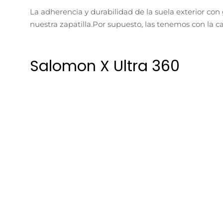
¿Ya tienes claro cuál es tu elección para la próxim
modelo en concreto, ¡cuéntanoslo y las analizaremos
Más de Review
41
Review S
Publicado en 5 a
Si en Salom
fiables para
98
Review B