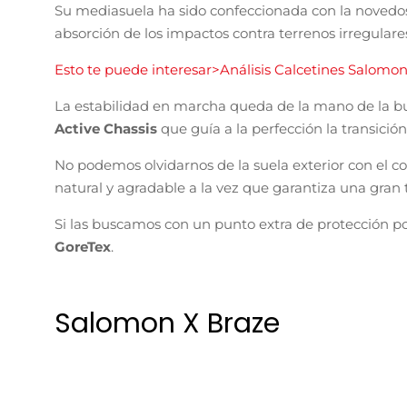
Salomon X Braze
Con estas
zapatillas trekking
tendrás unas compañera
terrenos de baja tecnicidad a ritmos pausados y agr
Gracias a su mediasuela con la suave espuma
Energ
inolvidable que permitirá que estés caminando por h
Su
upper
ha sido diseñado con la tecnología
SensiF
para evitar cualquier tipo de sensación de rozadura p
La adherencia y durabilidad de la suela exterior c
nuestra zapatilla.
Por supuesto, las tenemos con la c