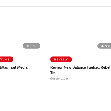
6.9K
IVAS
illas Trail Media
936
REVIEW
Review New Balance Fuelcell Rebel
Trail
15 abril, 2026