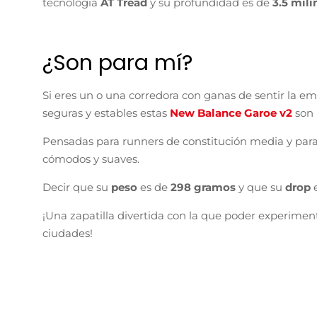
tecnología
AT Tread
y su profundidad es de
3.5 mil
¿Son para mí?
Si eres un o una corredora con ganas de sentir la em
seguras y estables estas
New Balance Garoe v2
son 
Pensadas para runners de constitución media y para c
cómodos y suaves.
Decir que su
peso
es de
298 gramos
y que su
drop
¡Una zapatilla divertida con la que poder experiment
ciudades!