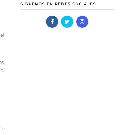
SÍGUENOS EN REDES SOCIALES
del
os
do
 la