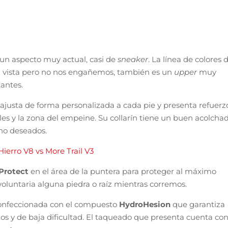
un aspecto muy actual, casi de
sneaker
. La línea de colores 
la vista pero no nos engañemos, también es un
upper
muy
tantes.
 ajusta de forma personalizada a cada pie y presenta refuerz
les y la zona del empeine. Su collarín tiene un buen acolcha
no deseados.
erro V8 vs More Trail V3
 Protect
en el área de la puntera para proteger al máximo
oluntaria alguna piedra o raíz mientras corremos.
o confeccionada con el compuesto
HydroHesion
que garantiza
s y de baja dificultad. El taqueado que presenta cuenta con