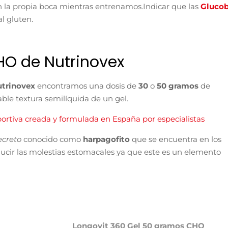
n la propia boca mientras entrenamos.
Indicar que las
Glucob
l gluten.
HO de Nutrinovex
utrinovex
encontramos una dosis de
30
o
50 gramos
de
able textura semilíquida de un gel.
portiva creada y formulada en España por especialistas
ecreto
conocido como
harpagofito
que se encuentra en los
ucir las molestias estomacales ya que este es un elemento
Longovit 360 Gel 50 gramos CHO