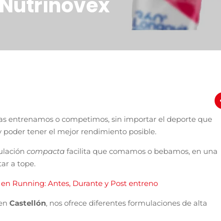
 Nutrinovex
ras entrenamos o competimos, sin importar el deporte que
y poder tener el mejor rendimiento posible.
ulación
compacta
facilita que comamos o bebamos, en una
ar a tope.
 en Running: Antes, Durante y Post entreno
 en
Castellón
, nos ofrece diferentes formulaciones de alta