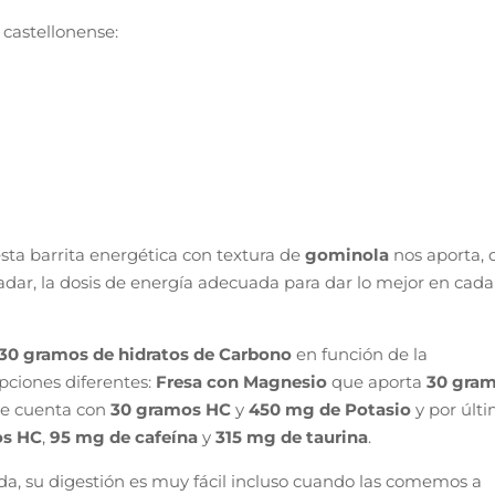
 castellonense:
sta barrita energética con textura de
gominola
nos aporta, 
dar, la dosis de energía adecuada para dar lo mejor en cada
30 gramos de hidratos de Carbono
en función de la
pciones diferentes:
Fresa con Magnesio
que aporta
30 gra
e cuenta con
30 gramos HC
y
450 mg de Potasio
y por últ
os HC
,
95 mg de cafeína
y
315 mg de taurina
.
da, su digestión es muy fácil incluso cuando las comemos a