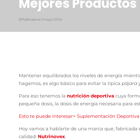
Mejores Productos
Publicado en 9 mayo, 2024
Mantener equilibrados los niveles de energía mient
hagamos, es algo básico para evitar la típica
pájara
Para eso tenemos la
nutrición deportiva
cuya form
pequeña dosis, la dosis de energía necesaria para est
Esto te puede interesar> Suplementación Deportiva
Hoy vamos a hablarte de una marca que, fabricada
calidad:
Nutrinovex
.