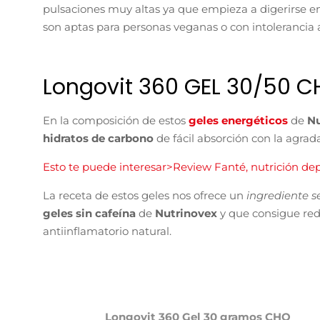
pulsaciones muy altas ya que empieza a digerirse e
son aptas para personas veganas o con intolerancia a
Longovit 360 GEL 30/50 C
En la composición de estos
geles energéticos
de
N
hidratos de carbono
de fácil absorción con la agrad
Esto te puede interesar>Review Fanté, nutrición de
La receta de estos geles nos ofrece un
ingrediente s
geles sin cafeína
de
Nutrinovex
y que consigue red
antiinflamatorio natural.
Longovit 360 Gel 30 gramos CHO