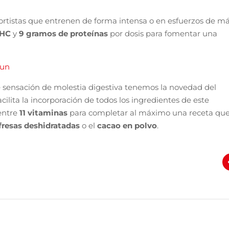
ortistas que entrenen de forma intensa o en esfuerzos de m
 HC
y
9 gramos de proteínas
por dosis para fomentar una
gun
le sensación de molestia digestiva tenemos la novedad del
acilita la incorporación de todos los ingredientes de este
entre
11 vitaminas
para completar al máximo una receta qu
fresas deshidratadas
o el
cacao en polvo
.