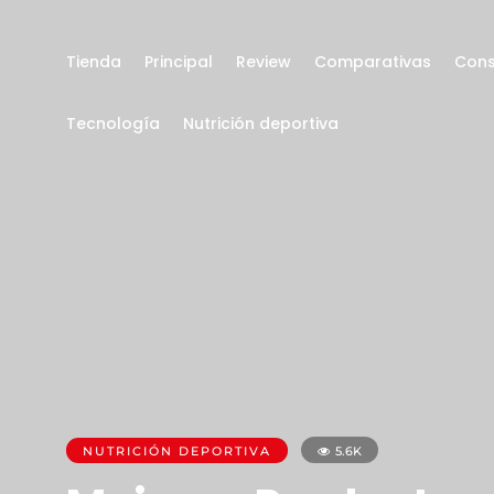
Tienda
Principal
Review
Comparativas
Cons
Tecnología
Nutrición deportiva
NUTRICIÓN DEPORTIVA
5.6K