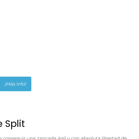
 Split
e conseguir una zancada ágil y con absoluta libertad de