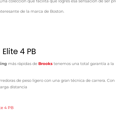
 Una colección que facilita que logres esa sensación de ser pr
interesante de la marca de Boston.
Elite 4 PB
ning
más rápidas de
Brooks
tenemos una total garantía a la
redoras de peso ligero con una gran técnica de carrera. Con
larga distancia
te 4 PB