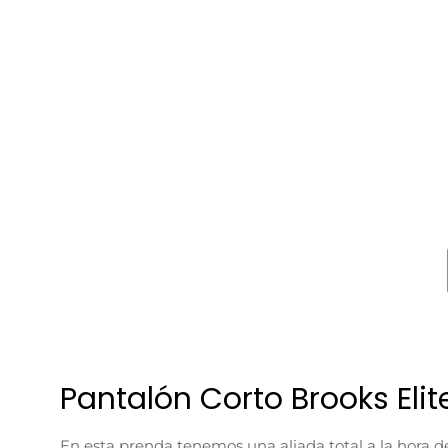
Pantalón Corto Brooks Elite
En esta prenda tenemos una aliada total a la hora d