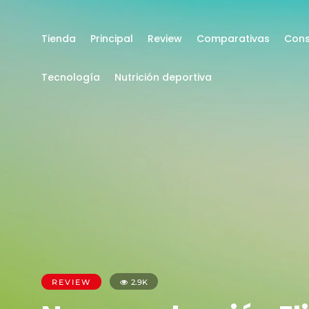
Tienda
Principal
Review
Comparativas
Cons
Tecnología
Nutrición deportiva
REVIEW
2.9K