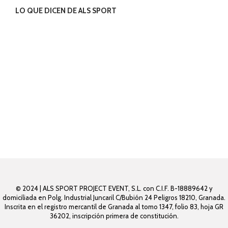
LO QUE DICEN DE ALS SPORT
© 2024 | ALS SPORT PROJECT EVENT, S.L. con C.I.F. B-18889642 y
domiciliada en Polg. Industrial Juncaril C/Bubión 24 Peligros 18210, Granada.
Inscrita en el registro mercantil de Granada al tomo 1347, folio 83, hoja GR
36202, inscripción primera de constitución.