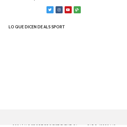
LO QUE DICEN DE ALS SPORT
© 2024 | ALS SPORT PROJECT EVENT, S.L. con C.I.F. B-18889642 y