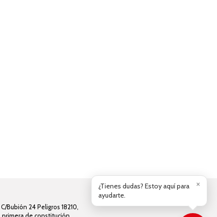
×
¿Tienes dudas? Estoy aquí para
ayudarte.
 C/Bubión 24 Peligros 18210,
n primera de constitución.