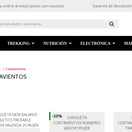
a online al mejor precio con nosotros
Garantía de devolución
TREKKING
NUTRICIÓN
ELECTRÓNICA
MA
s
Cortavientos
AVIENTOS
-20%
CHAQUETA
CORTAVIENTOS RUN&PRO
CORTAV
VASCHY MUJER
TRA