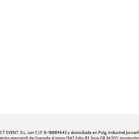
EVENT, S.L. con C.I.F. B-18889642 y domiciliada en Polg. Industrial Juncaril
egistro mercantil de Granada al tomo 1347, folio 83, hoja GR 36202, inscripció