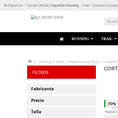
ALSSport.es - Tienda Oficial |
Zapatillas Running
- Trail - Outdoor | Compr
RUNNING
TRAIL
Running
Mujer
Ropa Running Mujer
Chaqueta
CORT
FILTROS
Fabricante
Precio
-70%
Talla