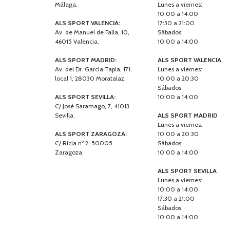
Málaga.
Lunes a viernes:
10:00 a 14:00
ALS SPORT VALENCIA:
17:30 a 21:00
Av. de Manuel de Falla, 10,
Sábados:
46015 Valencia.
10:00 a 14:00
ALS SPORT MADRID:
ALS SPORT VALENCIA
Av. del Dr. García Tapia, 171,
Lunes a viernes:
local 1, 28030 Moratalaz.
10:00 a 20:30
Sábados:
ALS SPORT SEVILLA:
10:00 a 14:00
C/ José Saramago, 7, 41013
Sevilla.
ALS SPORT MADRID
Lunes a viernes:
ALS SPORT ZARAGOZA:
10:00 a 20:30
C/ Ricla nº 2, 50005
Sábados:
Zaragoza.
10:00 a 14:00
ALS SPORT SEVILLA
Lunes a viernes:
10:00 a 14:00
17:30 a 21:00
Sábados:
10:00 a 14:00