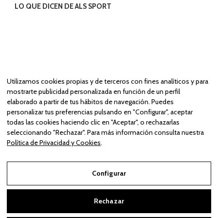
LO QUE DICEN DE ALS SPORT
Utilizamos cookies propias y de terceros con fines analíticos y para
mostrarte publicidad personalizada en función de un perfil
elaborado a partir de tus hábitos de navegación. Puedes
personalizar tus preferencias pulsando en "Configurar", aceptar
todas las cookies haciendo clic en "Aceptar", o rechazarlas
seleccionando "Rechazar". Para más información consulta nuestra
Política de Privacidad y Cookies
.
Configurar
© 2024 | ALS SPORT PROJECT EVENT, S.L. con C.I.F. B-18889642 y
×
¿Tienes dudas? Estoy aquí para
domiciliada en Polg. Industrial Juncaril C/Bubión 24 Peligros 18210, Granada.
ayudarte.
Inscrita en el registro mercantil de Granada al tomo 1347, folio 83, hoja GR
Rechazar
36202, inscripción primera de constitución.