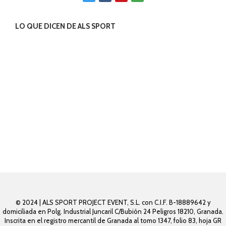
LO QUE DICEN DE ALS SPORT
© 2024 | ALS SPORT PROJECT EVENT, S.L. con C.I.F. B-18889642 y
domiciliada en Polg. Industrial Juncaril C/Bubión 24 Peligros 18210, Granada.
Inscrita en el registro mercantil de Granada al tomo 1347, folio 83, hoja GR