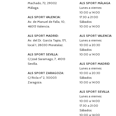
Machado, 72, 29002
ALS SPORT MÁLAGA
Málaga.
Lunes a viernes:
10:00 a 14:00
ALS SPORT VALENCIA:
17:30 a 21:00
Av. de Manuel de Falla, 10,
Sábados:
46015 Valencia.
10:00 a 14:00
ALS SPORT MADRID:
ALS SPORT VALENCIA
Av. del Dr. García Tapia, 171,
Lunes a viernes:
local 1, 28030 Moratalaz.
10:00 a 20:30
Sábados:
ALS SPORT SEVILLA:
10:00 a 14:00
C/ José Saramago, 7, 41013
Sevilla.
ALS SPORT MADRID
Lunes a viernes:
ALS SPORT ZARAGOZA:
10:00 a 20:30
C/ Ricla nº 2, 50005
Sábados:
Zaragoza.
10:00 a 14:00
ALS SPORT SEVILLA
Lunes a viernes:
10:00 a 14:00
17:30 a 21:00
Sábados:
10:00 a 14:00