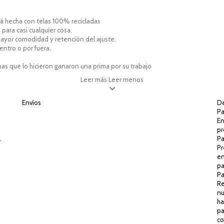
á hecha con telas 100% recicladas
 para casi cualquier cosa.
mayor comodidad y retención del ajuste.
entro o por fuera.
onas que lo hicieron ganaron una prima por su trabajo
Leer más
Leer menos
Envíos
De
Pa
En
pr
.
Pa
Pr
en
pa
Pa
Re
nu
ha
pa
co