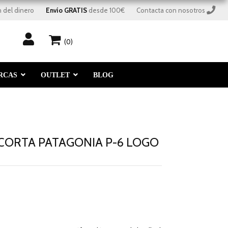
 del dinero
Envío GRATIS
 desde 100€
Contacta con nosotros
(0)
RCAS
OUTLET
BLOG
CORTA PATAGONIA P-6 LOGO
E
-70%
descuento