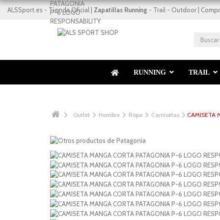
ALSSport.es - Tienda Oficial |
Zapatillas Running
- Trail - Outdoor | Compr
RESPONSABILI-TEE
RUNNING
TRAIL
Outlet
Hombre
Ropa
Camisetas
CAMISETA 