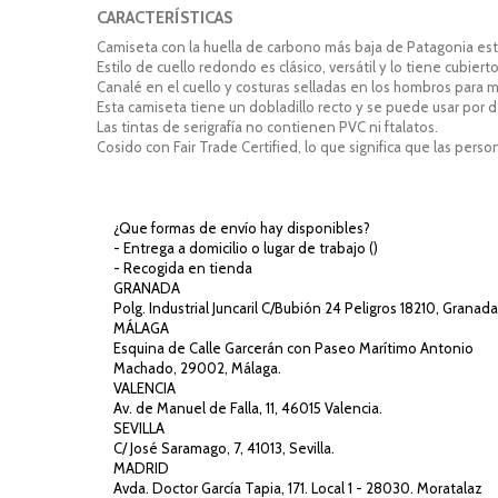
CARACTERÍSTICAS
Camiseta con la huella de carbono más baja de Patagonia est
Estilo de cuello redondo es clásico, versátil y lo tiene cubierto
Canalé en el cuello y costuras selladas en los hombros para 
Esta camiseta tiene un dobladillo recto y se puede usar por d
Las tintas de serigrafía no contienen PVC ni ftalatos.
Cosido con Fair Trade Certified, lo que significa que las pers
¿Que formas de envío hay disponibles?
- Entrega a domicilio o lugar de trabajo (
)
- Recogida en tienda
GRANADA
Polg. Industrial Juncaril C/Bubión 24 Peligros 18210, Granada
MÁLAGA
Esquina de Calle Garcerán con Paseo Marítimo Antonio
Machado, 29002, Málaga.
VALENCIA
Av. de Manuel de Falla, 11, 46015 Valencia.
SEVILLA
C/ José Saramago, 7, 41013, Sevilla.
MADRID
Avda. Doctor García Tapia, 171. Local 1 - 28030. Moratalaz