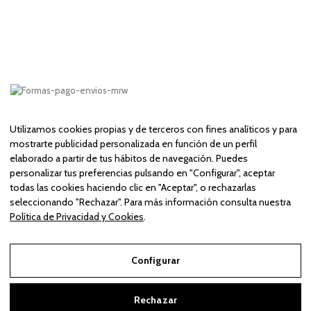
Utilizamos cookies propias y de terceros con fines analíticos y para
mostrarte publicidad personalizada en función de un perfil
elaborado a partir de tus hábitos de navegación. Puedes
personalizar tus preferencias pulsando en "Configurar", aceptar
todas las cookies haciendo clic en "Aceptar", o rechazarlas
© 2024 | ALS SPORT PROJECT EVENT, S.L. con C.I.F. B-18889642 y
seleccionando "Rechazar". Para más información consulta nuestra
domiciliada en Polg. Industrial Juncaril C/Bubión 24 Peligros 18210, Granada.
Inscrita en el registro mercantil de Granada al tomo 1347, folio 83, hoja GR
Política de Privacidad y Cookies
.
36202, inscripción primera de constitución.
Configurar
×
¿Tienes dudas? Estoy aquí para
Aviso Legal
ayudarte.
Rechazar
Política de Privacidad y Cookies