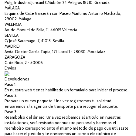
Polg. Industrial Juncaril C/Bubión 24 Peligros 18210, Granada.
MÁLAGA
Esquina de Calle Garcerán con Paseo Marítimo Antonio Machado,
29002, Málaga.
VALENCIA
Av. de Manuel de Falla, 11, 46015 Valencia.
SEVILLA
C/ José Saramago, 7, 41013, Sevilla.
MADRID
Avda. Doctor García Tapia, 171. Local 1 - 28030. Moratalaz
ZARAGOZA
C. de Ricla, 2 - 50005
Envíos
Devoluciones
Paso 1:
En nuestra web tienes habilitado un formulario para iniciar el proceso.
Paso 2:
Prepara un nuevo paquete. Una vez registremos tu solicitud,
enviaremos a la agencia de transporte para recoger el paquete.
Paso 3:
Reembolso del dinero. Una vez recibamos el artículo en nuestras
instalaciones, será revisado por nuestro personal y haremos el
reembolso correspondiente al mismo método de pago que utilizaste
para hacer el pedido y te enviaremos un correo electrónico de