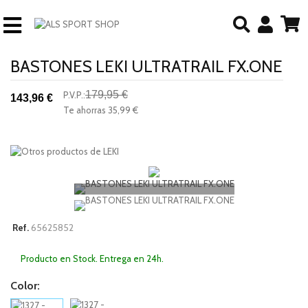
BASTONES LEKI ULTRATRAIL FX.ONE
179,95 €
P.V.P.:
143,96 €
-20%
Te ahorras
35,99 €
descuento
65625852
Ref.
Producto en Stock. Entrega en 24h.
Color: