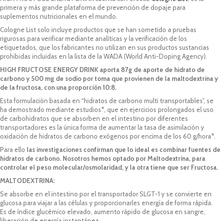
primera y más grande plataforma de prevención de dopaje para
suplementos nutricionales en el mundo.
Cologne List solo incluye productos que se han sometido a pruebas
rigurosas para verificar mediante analíticas y la verificación de los
etiquetados, que los fabricantes no utilizan en sus productos sustancias
prohibidas incluidas en la lista de la WADA (World Anti-Doping Agency).
HIGH FRUCTOSE ENERGY DRINK aporta 87g de aporte de hidrato de
carbono y 500 mg de sodio por toma que provienen de la maltodextrina y
de la fructosa, con una proporción 10:8.
Esta formulación basada en “hidratos de carbono multi transportables”, se
ha demostrado mediante estudios*, que en ejercicios prolongados el uso
de carbohidratos que se absorben en el intestino por diferentes
transportadores es la única forma de aumentar la tasa de asimilación y
oxidación de hidratos de carbono exógenos por encima de los 60 g/hora*.
Para ello
las investigaciones confirman que lo ideal es combinar fuentes de
hidratos de carbono. Nosotros hemos optado por Maltodextrina, para
controlar el peso molecular/osmolaridad, y la otra tiene que ser Fructosa.
MALTODEXTRINA:
Se absorbe en el intestino por el transportador SLGT-1 y se convierte en
glucosa para viajar a las células y proporcionarles energía de forma rápida.
Es de índice glucémico elevado, aumento rápido de glucosa en sangre,
liberación de energía instantánea.