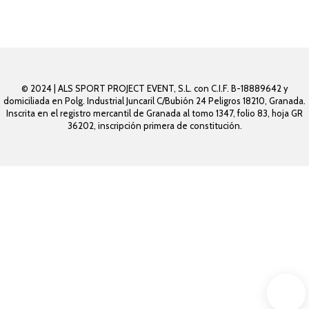
© 2024 | ALS SPORT PROJECT EVENT, S.L. con C.I.F. B-18889642 y
domiciliada en Polg. Industrial Juncaril C/Bubión 24 Peligros 18210, Granada.
Inscrita en el registro mercantil de Granada al tomo 1347, folio 83, hoja GR
36202, inscripción primera de constitución.