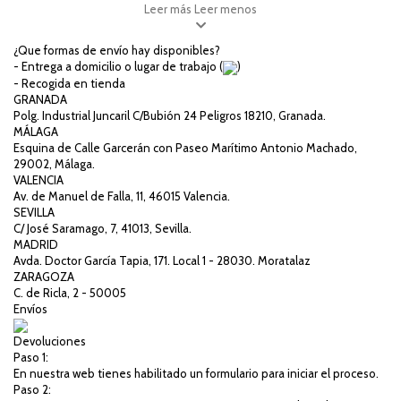
Leer más
Leer menos
¿Que formas de envío hay disponibles?
- Entrega a domicilio o lugar de trabajo (
)
- Recogida en tienda
GRANADA
Polg. Industrial Juncaril C/Bubión 24 Peligros 18210, Granada.
MÁLAGA
Esquina de Calle Garcerán con Paseo Marítimo Antonio Machado,
29002, Málaga.
VALENCIA
Av. de Manuel de Falla, 11, 46015 Valencia.
SEVILLA
C/ José Saramago, 7, 41013, Sevilla.
MADRID
Avda. Doctor García Tapia, 171. Local 1 - 28030. Moratalaz
ZARAGOZA
C. de Ricla, 2 - 50005
Envíos
Devoluciones
Paso 1:
En nuestra web tienes habilitado un formulario para iniciar el proceso.
Paso 2: