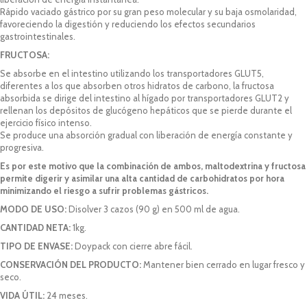
Rápido vaciado gástrico por su gran peso molecular y su baja osmolaridad,
favoreciendo la digestión y reduciendo los efectos secundarios
gastrointestinales.
FRUCTOSA:
Se absorbe en el intestino utilizando los transportadores GLUT5,
diferentes a los que absorben otros hidratos de carbono, la fructosa
absorbida se dirige del intestino al hígado por transportadores GLUT2 y
rellenan los depósitos de glucógeno hepáticos que se pierde durante el
ejercicio físico intenso.
Se produce una absorción gradual con liberación de energía constante y
progresiva.
Es por este motivo que la combinación de ambos, maltodextrina y fructosa
permite digerir y asimilar una alta cantidad de carbohidratos por hora
minimizando el riesgo a sufrir problemas gástricos.
MODO DE USO:
Disolver 3 cazos (90 g) en 500 ml de agua.
CANTIDAD NETA:
1kg.
TIPO DE ENVASE:
Doypack con cierre abre fácil.
CONSERVACIÓN DEL PRODUCTO:
Mantener bien cerrado en lugar fresco y
seco.
VIDA ÚTIL:
24 meses.