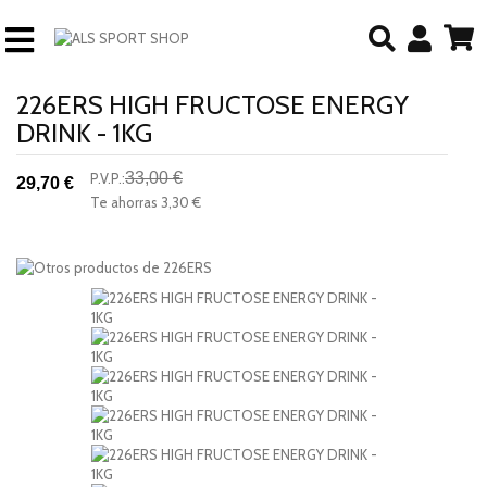
226ERS HIGH FRUCTOSE ENERGY
DRINK - 1KG
33,00 €
P.V.P.:
29,70 €
-10%
Te ahorras
3,30 €
descuento