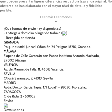
que pueden presentar ligeras diferencias respecto a la prenda original. No
obstante, se han elaborado con el mayor nivel de detalle y fidelidad
posible.
Leer más
Leer menos
¿Que formas de envío hay disponibles?
- Entrega a domicilio o lugar de trabajo (
)
- Recogida en tienda
GRANADA
Polg. Industrial Juncaril C/Bubión 24 Peligros 18210, Granada.
MÁLAGA
Esquina de Calle Garcerán con Paseo Marítimo Antonio Machado,
29002, Málaga.
VALENCIA
Av. de Manuel de Falla, 11, 46015 Valencia.
SEVILLA
C/ José Saramago, 7, 41013, Sevilla.
MADRID
Avda. Doctor García Tapia, 171. Local 1 - 28030. Moratalaz
ZARAGOZA
C. de Ricla, 2 - 50005
Envíos
Devoluciones