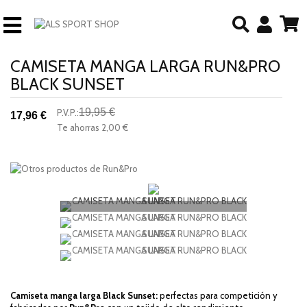
CAMISETA MANGA LARGA RUN&PRO
BLACK SUNSET
19,95 €
P.V.P.:
17,96 €
-10%
Te ahorras
2,00 €
descuento
Camiseta manga larga Black Sunset:
perfectas para competición y