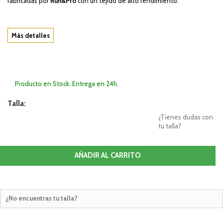
fabricadas por
Run&Pro
con un tejido de alto rendimiento.
Más detalles
Producto en Stock. Entrega en 24h.
Talla:
¿Tienes dudas con
tu talla?
AÑADIR AL CARRITO
¿No encuentras tu talla?