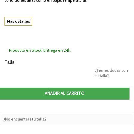
condiciones altas como en bajas temperaturas.
Más detalles
Producto en Stock. Entrega en 24h.
Talla:
¿Tienes dudas con
tu talla?
AÑADIR AL CARRITO
¿No encuentras tu talla?