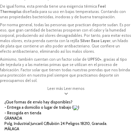
De igual forma, esta prenda tiene una exigencia térmica
Feel
Thermoplus
diseñada para su uso en bajas temperaturas. Contando con
unas propiedades bactericidas, inodoras y de buena transpiración.
Por norma general, todas las personas que practican deporte sudan. Es por
eso, que gran cantidad de bacterias prosperan con el calor y la humedad
corporal, produciendo así olores desagradables. Por tanto, para evitar estos
malos olores, esta prenda cuenta con la rejilla
Silver Base Layer
, un hilado
de plata que contiene un alto poder antibacteriano. Que confiere un
efecto antibacteriano, eliminando así los malos olores.
Asimismo, también cuentan con un factor solar de
UPF50+
, gracias al tipo
de tejeduría y a las materias primas que se utilizan en el proceso de
fabricación. Factor solar que tienen todas nuestras prendas que nos brinda
una protección en nuestra piel siempre que practicamos deporte sin
preocuparnos del sol.
Leer más
Leer menos
¿Que formas de envío hay disponibles?
- Entrega a domicilio o lugar de trabajo (
)
- Recogida en tienda
GRANADA
Polg. Industrial Juncaril C/Bubión 24 Peligros 18210, Granada.
MÁLAGA