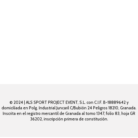
© 2024 | ALS SPORT PROJECT EVENT, S.L. con C.I.F. B-18889642 y
domiciliada en Polg. Industrial Juncaril C/Bubión 24 Peligros 18210, Granada.
Inscrita en el registro mercantil de Granada al tomo 1347, folio 83, hoja GR
36202, inscripción primera de constitución.