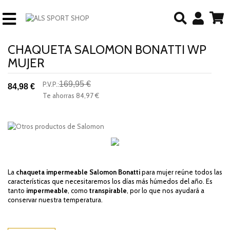
CHAQUETA SALOMON BONATTI WP
MUJER
169,95 €
P.V.P.:
84,98 €
-50%
Te ahorras
84,97 €
descuento
La
chaqueta impermeable Salomon Bonatti
para mujer reúne todos las
características que necesitaremos los días más húmedos del año. Es
tanto
impermeable
, como
transpirable
, por lo que nos ayudará a
conservar nuestra temperatura.