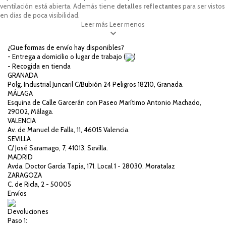
ventilación está abierta. Además tiene
detalles reflectantes
para ser vistos
en días de poca visibilidad.
Leer más
Leer menos
¿Que formas de envío hay disponibles?
- Entrega a domicilio o lugar de trabajo (
)
- Recogida en tienda
GRANADA
Polg. Industrial Juncaril C/Bubión 24 Peligros 18210, Granada.
MÁLAGA
Esquina de Calle Garcerán con Paseo Marítimo Antonio Machado,
29002, Málaga.
VALENCIA
Av. de Manuel de Falla, 11, 46015 Valencia.
SEVILLA
C/ José Saramago, 7, 41013, Sevilla.
MADRID
Avda. Doctor García Tapia, 171. Local 1 - 28030. Moratalaz
ZARAGOZA
C. de Ricla, 2 - 50005
Envíos
Devoluciones
Paso 1: