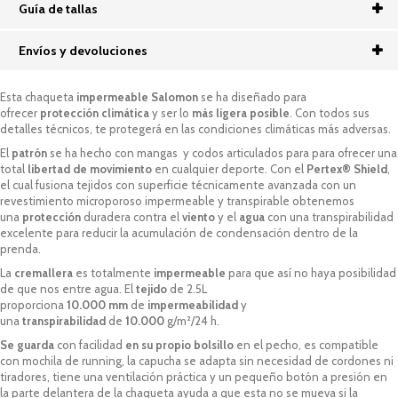
Guía de tallas
Envíos y devoluciones
Esta chaqueta
impermeable Salomon
se ha diseñado para
ofrecer
protección climática
y ser lo
más ligera posible
. Con todos sus
detalles técnicos, te protegerá en las condiciones climáticas más adversas.
El
patrón
se ha hecho con mangas y codos articulados para para ofrecer una
total
libertad de movimiento
en cualquier deporte. Con el
Pertex® Shield
,
el cual fusiona tejidos con superficie técnicamente avanzada con un
revestimiento microporoso impermeable y transpirable obtenemos
una
protección
duradera contra el
viento
y el
agua
con una transpirabilidad
excelente para reducir la acumulación de condensación dentro de la
prenda.
La
cremallera
es totalmente
impermeable
para que así no haya posibilidad
de que nos entre agua. El
tejido
de 2.5L
proporciona
10.000 mm
de
impermeabilidad
y
una
transpirabilidad
de
10.000
g/m²/24 h.
Se guarda
con facilidad
en su propio bolsillo
en el pecho, es compatible
con mochila de running, la capucha se adapta sin necesidad de cordones ni
tiradores, tiene una ventilación práctica y un pequeño botón a presión en
la parte delantera de la chaqueta ayuda a que esta no se mueva si la