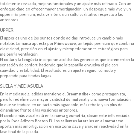
totalmente revisada, mejoras funcionales y un ajuste más refinado. Con un
enfoque claro en ofrecer mayor amortiguación, un despegue más vivo y un
upper más premium, esta versión da un salto cualitativo respecto a las
anteriores.
UPPER
El upper es uno de los puntos donde adidas introduce un cambio más
notable. La marca apuesta por
Primeweave
, un tejido premium que combina
elasticidad, precisión en el ajuste y microperforaciones estratégicas para
mejorar la ventilación.
El
collar
y la
lengüeta
incorporan acolchados generosos que incrementan la
sensación de confort, haciendo que la zapatilla envuelva el pie con
suavidad y estabilidad. El resultado es un ajuste seguro, cómodo y
preparado para tiradas largas.
SUELA Y MEDIASUELA
En la mediasuela, adidas mantiene el
Dreamstrike+
como protagonista,
pero lo redefine con
mayor cantidad de material y una nueva formulación
,
lo que se traduce en un tacto más agradable, más rebote y un plus de
dinamismo frente a las versiones anteriores.
El cambio más visual está en la nueva
geometría
, claramente influenciada
por la línea Adizero Boston 13. Los
salientes laterales en el metatarso
aportan más amortiguación en esa zona clave y añaden reactividad en la
fase final de la pisada.