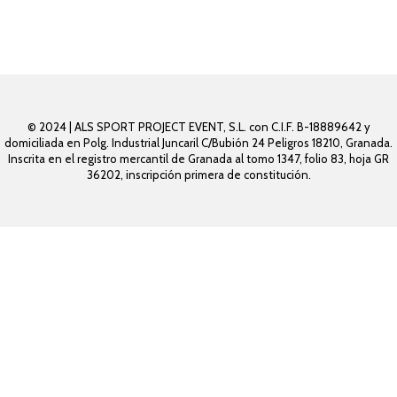
© 2024 | ALS SPORT PROJECT EVENT, S.L. con C.I.F. B-18889642 y
domiciliada en Polg. Industrial Juncaril C/Bubión 24 Peligros 18210, Granada.
Inscrita en el registro mercantil de Granada al tomo 1347, folio 83, hoja GR
36202, inscripción primera de constitución.