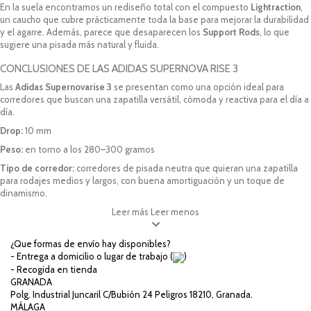
En la suela encontramos un rediseño total con el compuesto
Lightraction
,
un caucho que cubre prácticamente toda la base para mejorar la durabilidad
y el agarre. Además, parece que desaparecen los
Support Rods
, lo que
sugiere una pisada más natural y fluida.
CONCLUSIONES DE LAS ADIDAS SUPERNOVA RISE 3
Las
Adidas Supernovarise 3
se presentan como una opción ideal para
corredores que buscan una zapatilla versátil, cómoda y reactiva para el día a
día.
Drop:
10 mm
Peso:
en torno a los 280–300 gramos
Tipo de corredor:
corredores de pisada neutra que quieran una zapatilla
para rodajes medios y largos, con buena amortiguación y un toque de
dinamismo.
Leer más
Leer menos
¿Que formas de envío hay disponibles?
- Entrega a domicilio o lugar de trabajo (
)
- Recogida en tienda
GRANADA
Polg. Industrial Juncaril C/Bubión 24 Peligros 18210, Granada.
MÁLAGA