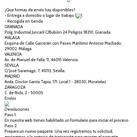
¿Que formas de envío hay disponibles?
- Entrega a domicilio o lugar de trabajo (
)
- Recogida en tienda
GRANADA
Polg. Industrial Juncaril C/Bubión 24 Peligros 18210, Granada.
MÁLAGA
Esquina de Calle Garcerán con Paseo Marítimo Antonio Machado,
29002, Málaga.
VALENCIA
Av. de Manuel de Falla, 11, 46015 Valencia.
SEVILLA
C/ José Saramago, 7, 41013, Sevilla.
MADRID
Avda. Doctor García Tapia, 171. Local 1 - 28030. Moratalaz
ZARAGOZA
C. de Ricla, 2 - 50005
Envíos
Devoluciones
Paso 1:
En nuestra web tienes habilitado un formulario para iniciar el proceso.
Paso 2:
Prepara un nuevo paquete. Una vez registremos tu solicitud,
enviaremos a la agencia de transporte para recoger el paquete.