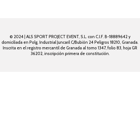
© 2024 | ALS SPORT PROJECT EVENT, S.L. con C.I.F. B-18889642 y
domiciliada en Polg. Industrial Juncaril C/Bubión 24 Peligros 18210, Granada.
Inscrita en el registro mercantil de Granada al tomo 1347, folio 83, hoja GR
36202, inscripción primera de constitución.