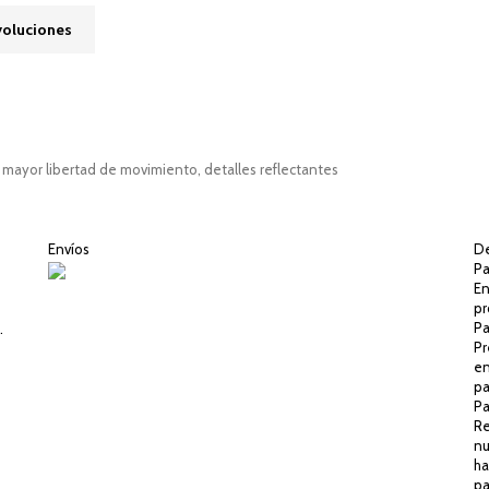
voluciones
 mayor libertad de movimiento, detalles reflectantes
Envíos
De
Pa
En
pr
Pa
.
Pr
en
pa
Pa
Re
nu
ha
pa