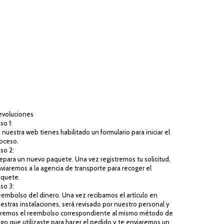
voluciones
so 1:
 nuestra web tienes habilitado un formulario para iniciar el
oceso.
so 2:
epara un nuevo paquete. Una vez registremos tu solicitud,
viaremos a la agencia de transporte para recoger el
quete.
so 3:
embolso del dinero. Una vez recibamos el artículo en
estras instalaciones, será revisado por nuestro personal y
remos el reembolso correspondiente al mismo método de
go que utilizaste para hacer el pedido y te enviaremos un