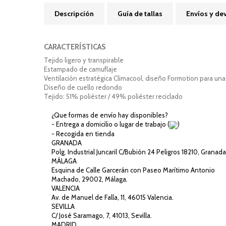
Descripción
Guía de tallas
Envíos y de
CARACTERÍSTICAS
Tejido ligero y transpirable
Estampado de camuflaje
Ventilación estratégica Climacool, diseño Formotion para una
Diseño de cuello redondo
Tejido: 51% poliéster / 49% poliéster reciclado
¿Que formas de envío hay disponibles?
- Entrega a domicilio o lugar de trabajo (
)
- Recogida en tienda
GRANADA
Polg. Industrial Juncaril C/Bubión 24 Peligros 18210, Granada
MÁLAGA
Esquina de Calle Garcerán con Paseo Marítimo Antonio
Machado, 29002, Málaga.
VALENCIA
Av. de Manuel de Falla, 11, 46015 Valencia.
SEVILLA
C/ José Saramago, 7, 41013, Sevilla.
MADRID