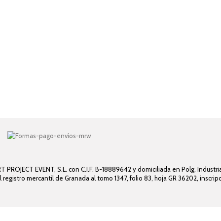
 PROJECT EVENT, S.L. con C.I.F. B-18889642 y domiciliada en Polg. Industrial
el registro mercantil de Granada al tomo 1347, folio 83, hoja GR 36202, inscrip