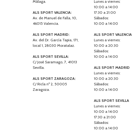
Málaga.
Lunes a viernes:
10:00 a 14:00
ALS SPORT VALENCIA:
17:30 a 21:00
Av. de Manuel de Falla, 10,
Sábados:
46015 Valencia.
10:00 a 14:00
ALS SPORT MADRID:
ALS SPORT VALENCIA
Av. del Dr. García Tapia, 171,
Lunes a viernes:
local 1, 28030 Moratalaz.
10:00 a 20:30
Sábados:
ALS SPORT SEVILLA:
10:00 a 14:00
C/ José Saramago, 7, 41013
Sevilla.
ALS SPORT MADRID
Lunes a viernes:
ALS SPORT ZARAGOZA:
10:00 a 20:30
C/ Ricla nº 2, 50005
Sábados:
Zaragoza.
10:00 a 14:00
ALS SPORT SEVILLA
Lunes a viernes:
10:00 a 14:00
17:30 a 21:00
Sábados:
10:00 a 14:00