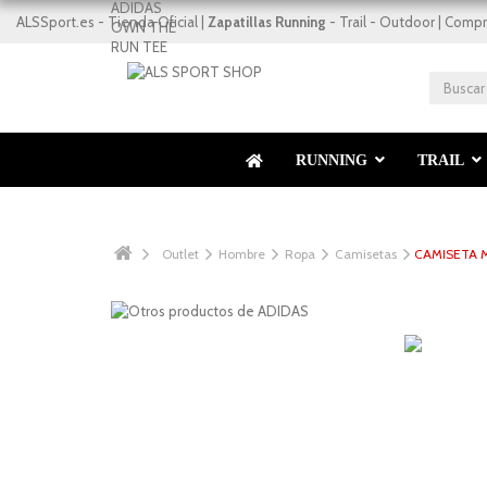
ALSSport.es - Tienda Oficial |
Zapatillas Running
- Trail - Outdoor | Compr
RUNNING
TRAIL
Outlet
Hombre
Ropa
Camisetas
CAMISETA 