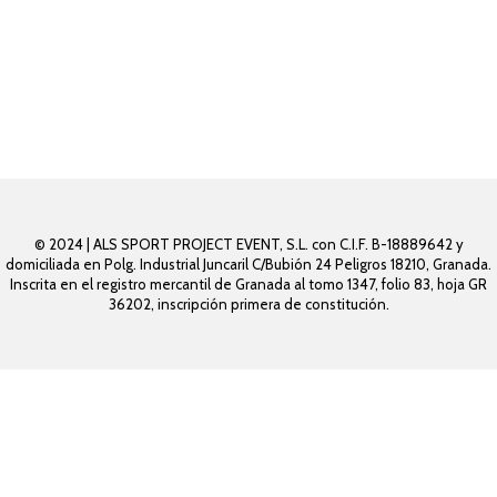
© 2024 | ALS SPORT PROJECT EVENT, S.L. con C.I.F. B-18889642 y
domiciliada en Polg. Industrial Juncaril C/Bubión 24 Peligros 18210, Granada.
Inscrita en el registro mercantil de Granada al tomo 1347, folio 83, hoja GR
36202, inscripción primera de constitución.