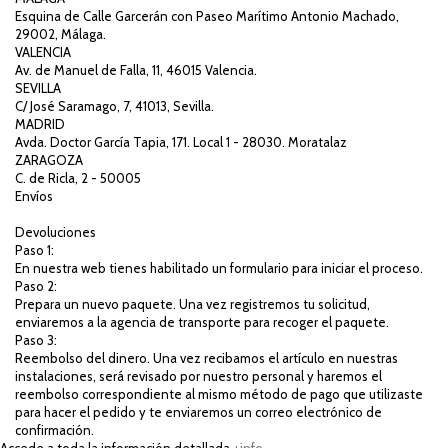
Esquina de Calle Garcerán con Paseo Marítimo Antonio Machado,
29002, Málaga.
VALENCIA
Av. de Manuel de Falla, 11, 46015 Valencia.
SEVILLA
C/ José Saramago, 7, 41013, Sevilla.
MADRID
Avda. Doctor García Tapia, 171. Local 1 - 28030. Moratalaz
ZARAGOZA
C. de Ricla, 2 - 50005
Envíos
Devoluciones
Paso 1:
En nuestra web tienes habilitado un formulario para iniciar el proceso.
Paso 2:
Prepara un nuevo paquete. Una vez registremos tu solicitud,
enviaremos a la agencia de transporte para recoger el paquete.
Paso 3:
Reembolso del dinero. Una vez recibamos el artículo en nuestras
instalaciones, será revisado por nuestro personal y haremos el
reembolso correspondiente al mismo método de pago que utilizaste
para hacer el pedido y te enviaremos un correo electrónico de
confirmación.
Accede a toda la información detallada
+info