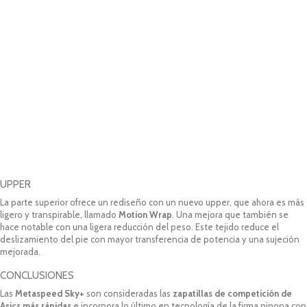
UPPER
La parte superior ofrece un rediseño con un nuevo upper, que ahora es más
ligero y transpirable, llamado
Motion Wrap
. Una mejora que también se
hace notable con una ligera reducción del peso. Este tejido reduce el
deslizamiento del pie con mayor transferencia de potencia y una sujeción
mejorada.
CONCLUSIONES
Las
Metaspeed Sky+
son consideradas las
zapatillas de competición de
Asics más rápidas
e incorpora lo último en tecnología de la firma nipona con