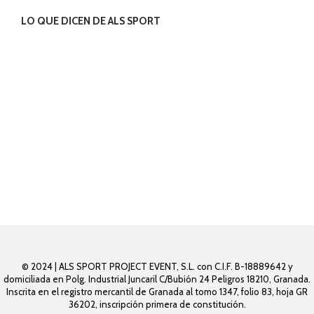
LO QUE DICEN DE ALS SPORT
© 2024 | ALS SPORT PROJECT EVENT, S.L. con C.I.F. B-18889642 y
domiciliada en Polg. Industrial Juncaril C/Bubión 24 Peligros 18210, Granada.
Inscrita en el registro mercantil de Granada al tomo 1347, folio 83, hoja GR
36202, inscripción primera de constitución.