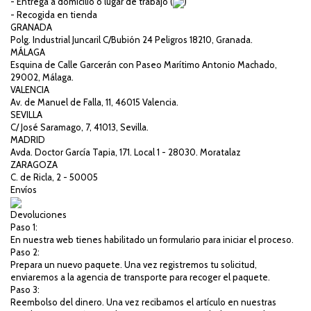
- Entrega a domicilio o lugar de trabajo (
)
- Recogida en tienda
GRANADA
Polg. Industrial Juncaril C/Bubión 24 Peligros 18210, Granada.
MÁLAGA
Esquina de Calle Garcerán con Paseo Marítimo Antonio Machado,
29002, Málaga.
VALENCIA
Av. de Manuel de Falla, 11, 46015 Valencia.
SEVILLA
C/ José Saramago, 7, 41013, Sevilla.
MADRID
Avda. Doctor García Tapia, 171. Local 1 - 28030. Moratalaz
ZARAGOZA
C. de Ricla, 2 - 50005
Envíos
Devoluciones
Paso 1:
En nuestra web tienes habilitado un formulario para iniciar el proceso.
Paso 2:
Prepara un nuevo paquete. Una vez registremos tu solicitud,
enviaremos a la agencia de transporte para recoger el paquete.
Paso 3:
Reembolso del dinero. Una vez recibamos el artículo en nuestras