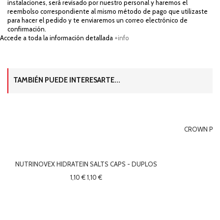
instalaciones, será revisado por nuestro personal y haremos el
reembolso correspondiente al mismo método de pago que utilizaste
para hacer el pedido y te enviaremos un correo electrónico de
confirmación.
Accede a toda la información detallada
+info
TAMBIÉN PUEDE INTERESARTE...
CROWN PRO 
NUTRINOVEX HIDRATEIN SALTS CAPS - DUPLOS
1,10 €
1,10 €