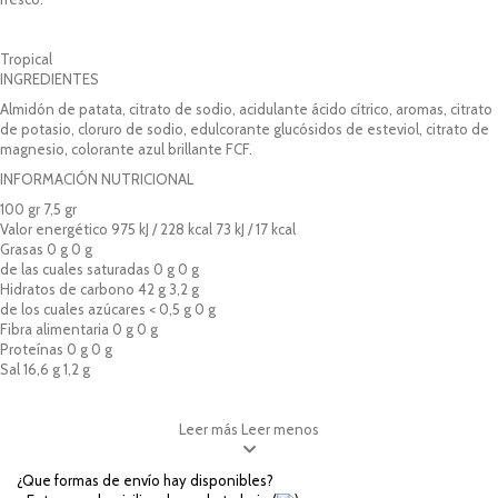
Tropical
INGREDIENTES
Almidón de patata, citrato de sodio, acidulante ácido cítrico, aromas, citrato
de potasio, cloruro de sodio, edulcorante glucósidos de esteviol, citrato de
magnesio, colorante azul brillante FCF.
INFORMACIÓN NUTRICIONAL
100 gr 7,5 gr
Valor energético 975 kJ / 228 kcal 73 kJ / 17 kcal
Grasas 0 g 0 g
de las cuales saturadas 0 g 0 g
Hidratos de carbono 42 g 3,2 g
de los cuales azúcares < 0,5 g 0 g
Fibra alimentaria 0 g 0 g
Proteínas 0 g 0 g
Sal 16,6 g 1,2 g
Leer más
Leer menos
¿Que formas de envío hay disponibles?