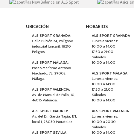
UBICACIÓN
HORARIOS
ALS SPORT GRANADA:
ALS SPORT GRANADA
Calle Bubión 24, Polígono
Lunes a viernes:
industrial Juncaril, 18210
10:00 a 14:00
Peligros.
17:30 a 21:00
Sábados:
ALS SPORT MÁLAGA:
10:00 a 14:00
Paseo Marítimo Antonio
Machado, 72, 29002
ALS SPORT MÁLAGA
Málaga.
Lunes a viernes:
10:00 a 14:00
ALS SPORT VALENCIA:
17:30 a 21:00
Av. de Manuel de Falla, 10,
Sábados:
46015 Valencia.
10:00 a 14:00
ALS SPORT MADRID:
ALS SPORT VALENCIA
Av. del Dr. García Tapia, 171,
Lunes a viernes:
local 1, 28030 Moratalaz.
10:00 a 20:30
Sábados:
ALS SPORT SEVILLA:
10:00 a 14:00