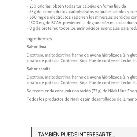
- 250 calorías: obtén todas tus calorías en forma líquida
- 55g de carbohidratos: carbohidratos naturales simples y co
- 650 mg de electrolitos: reponen los minerales perdidos con
- 1300 mg de BCAA: previenen la degradación muscular durant
- 8 g de proteína: todos los aminoácidos esenciales para reduc
Ingredientes
Sabor lima
Dextrosa, maltodextrina, harina de avena hidrolizada (sin glut
citrato de potasio.
Contiene:
Soja.
Puede contener:
Leche, h
Sabor sandía
Dextrosa, maltodextrina, harina de avena hidrolizada (sin glut
citrato de potasio.
Contiene:
Soja.
Puede contener:
Leche, h
Se recomienda consumir una ración (72 g) de Näak Ultra Ener
Todos los productos de Naak están desarrollados de la mano 
TAMBIÉN PUEDE INTERESARTE...