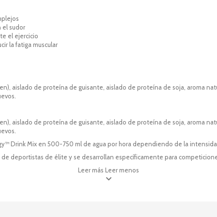
mplejos
 el sudor
e el ejercicio
ir la fatiga muscular
en), aislado de proteína de guisante, aislado de proteína de soja, aroma natur
uevos.
en), aislado de proteína de guisante, aislado de proteína de soja, aroma natur
uevos.
gy™ Drink Mix en 500-750 ml de agua por hora dependiendo de la intensidad d
de deportistas de élite y se desarrollan específicamente para competiciones
Leer más
Leer menos