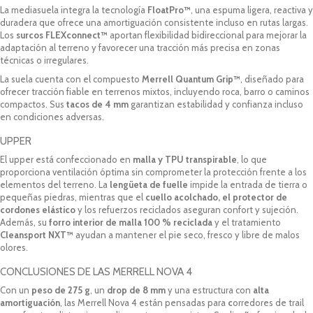
La mediasuela integra la tecnología
FloatPro™
, una espuma ligera, reactiva y
duradera que ofrece una amortiguación consistente incluso en rutas largas.
Los
surcos FLEXconnect™
aportan flexibilidad bidireccional para mejorar la
adaptación al terreno y favorecer una tracción más precisa en zonas
técnicas o irregulares.
La suela cuenta con el compuesto
Merrell Quantum Grip™
, diseñado para
ofrecer tracción fiable en terrenos mixtos, incluyendo roca, barro o caminos
compactos. Sus
tacos de 4 mm
garantizan estabilidad y confianza incluso
en condiciones adversas.
UPPER
El upper está confeccionado en
malla y TPU transpirable
, lo que
proporciona ventilación óptima sin comprometer la protección frente a los
elementos del terreno. La
lengüeta de fuelle
impide la entrada de tierra o
pequeñas piedras, mientras que el
cuello acolchado, el protector de
cordones elástico
y los refuerzos reciclados aseguran confort y sujeción.
Además, su
forro interior de malla 100 % reciclada
y el tratamiento
Cleansport NXT™
ayudan a mantener el pie seco, fresco y libre de malos
olores.
CONCLUSIONES DE LAS MERRELL NOVA 4
Con un
peso de 275 g
, un
drop de 8 mm
y una estructura con
alta
amortiguación
, las Merrell Nova 4 están pensadas para
c
orredores de trail