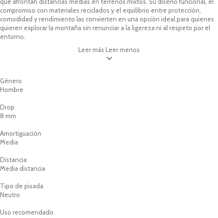
que afrontan distancias medias en terrenos mixtos. Su diseño funcional, el
compromiso con materiales reciclados y el equilibrio entre protección,
comodidad y rendimiento las convierten en una opción ideal para quienes
quieren explorar la montaña sin renunciar a la ligereza ni al respeto por el
entorno.
Leer más
Leer menos
Género
Hombre
Drop
8 mm
Amortiguación
Media
Distancia
Media distancia
Tipo de pisada
Neutro
Uso recomendado