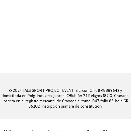
© 2024 | ALS SPORT PROJECT EVENT, S.L. con C.I.F. B-18889642 y
domiciliada en Polg. Industrial Juncaril C/Bubión 24 Peligros 18210, Granada.
Inscrita en el registro mercantil de Granada al tomo 1347, folio 83, hoja GR
36202, inscripción primera de constitución.
Aviso Legal