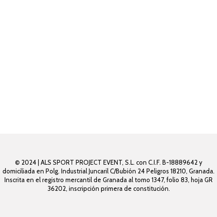
© 2024 | ALS SPORT PROJECT EVENT, S.L. con C.I.F. B-18889642 y
domiciliada en Polg. Industrial Juncaril C/Bubión 24 Peligros 18210, Granada.
Inscrita en el registro mercantil de Granada al tomo 1347, folio 83, hoja GR
36202, inscripción primera de constitución.