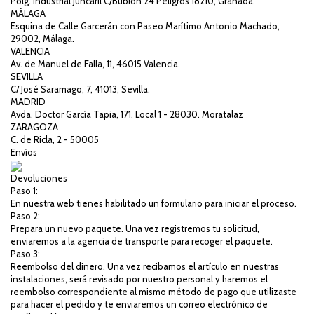
Polg. Industrial Juncaril C/Bubión 24 Peligros 18210, Granada.
MÁLAGA
Esquina de Calle Garcerán con Paseo Marítimo Antonio Machado,
29002, Málaga.
VALENCIA
Av. de Manuel de Falla, 11, 46015 Valencia.
SEVILLA
C/ José Saramago, 7, 41013, Sevilla.
MADRID
Avda. Doctor García Tapia, 171. Local 1 - 28030. Moratalaz
ZARAGOZA
C. de Ricla, 2 - 50005
Envíos
Devoluciones
Paso 1:
En nuestra web tienes habilitado un formulario para iniciar el proceso.
Paso 2:
Prepara un nuevo paquete. Una vez registremos tu solicitud,
enviaremos a la agencia de transporte para recoger el paquete.
Paso 3:
Reembolso del dinero. Una vez recibamos el artículo en nuestras
instalaciones, será revisado por nuestro personal y haremos el
reembolso correspondiente al mismo método de pago que utilizaste
para hacer el pedido y te enviaremos un correo electrónico de