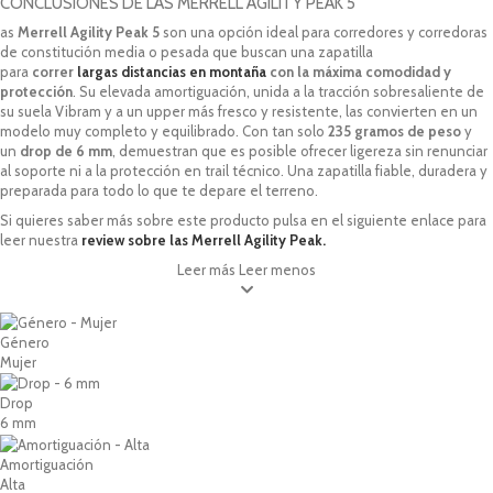
CONCLUSIONES DE LAS MERRELL AGILITY PEAK 5
as
Merrell Agility Peak 5
son una opción ideal para corredores y corredoras
de constitución media o pesada que buscan una zapatilla
para
correr
largas distancias en montaña
con la máxima comodidad y
protección
. Su elevada amortiguación, unida a la tracción sobresaliente de
su suela Vibram y a un upper más fresco y resistente, las convierten en un
modelo muy completo y equilibrado. Con tan solo
235 gramos de peso
y
un
drop de 6 mm
, demuestran que es posible ofrecer ligereza sin renunciar
al soporte ni a la protección en trail técnico. Una zapatilla fiable, duradera y
preparada para todo lo que te depare el terreno.
Si quieres saber más sobre este producto pulsa en el siguiente enlace para
leer nuestra
review sobre las Merrell Agility Peak.
Leer más
Leer menos
Género
Mujer
Drop
6 mm
Amortiguación
Alta