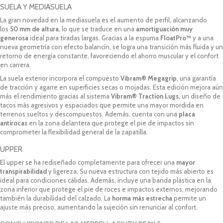
SUELA Y MEDIASUELA
La gran novedad en la mediasuela es el aumento de perfil, alcanzando
los
50 mm de altura
, lo que se traduce en una
amortiguación muy
generosa
ideal para tiradas largas. Gracias a la espuma
FloatPro™
y a una
nueva geometría con efecto balancín, se logra una transición más fluida y un
retorno de energía constante, favoreciendo el ahorro muscular y el confort
en carrera.
La suela exterior incorpora el compuesto
Vibram® Megagrip
, una garantía
de tracción y agarre en superficies secas o mojadas. Esta edición mejora aún
más el rendimiento gracias al sistema
Vibram® Traction Lugs
, un diseño de
tacos más agresivos y espaciados que permite una mayor mordida en
terrenos sueltos y descompuestos. Además, cuenta con una
placa
antirocas
en la zona delantera que protege el pie de impactos sin
comprometer la flexibilidad general de la zapatilla.
UPPER
El upper se ha rediseñado completamente para ofrecer una
mayor
transpirabilidad
y ligereza. Su nueva estructura con tejido más abierto es
ideal para condiciones cálidas. Además, incluye una banda plástica en la
zona inferior que protege el pie de roces e impactos externos, mejorando
también la durabilidad del calzado. La
horma más estrecha
permite un
ajuste más preciso, aumentando la sujeción sin renunciar al confort.