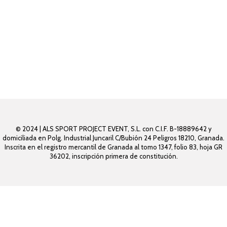
© 2024 | ALS SPORT PROJECT EVENT, S.L. con C.I.F. B-18889642 y
domiciliada en Polg. Industrial Juncaril C/Bubión 24 Peligros 18210, Granada.
Inscrita en el registro mercantil de Granada al tomo 1347, folio 83, hoja GR
36202, inscripción primera de constitución.