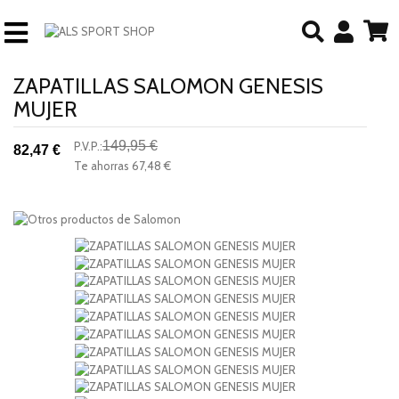
ZAPATILLAS SALOMON GENESIS
MUJER
149,95 €
P.V.P.:
82,47 €
-45%
Te ahorras
67,48 €
descuento