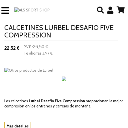
CALCETINES LURBEL DESAFIO FIVE
COMPRESSION
26,50 €
P.V.P.:
22,52 €
-15%
Te ahorras
3,97 €
descuento
Los calcetines
Lurbel Desafio Five Compression
proporcionan la mejor
compresión en los entrenos y carreras de montaña.
Más detalles