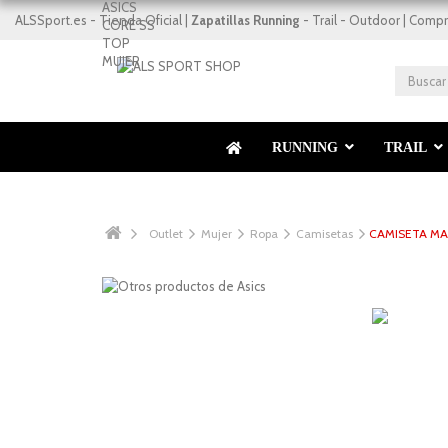
ALSSport.es - Tienda Oficial |
Zapatillas Running
- Trail - Outdoor | Compr
RUNNING
TRAIL
Outlet
Mujer
Ropa
Camisetas
CAMISETA MA