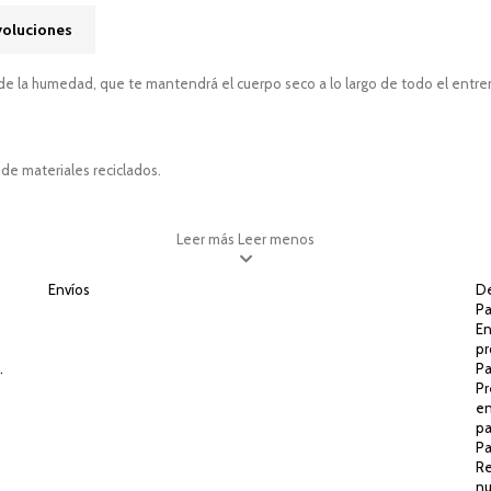
voluciones
 de la humedad, que te mantendrá el cuerpo seco a lo largo de todo el ent
de materiales reciclados.
Leer más
Leer menos
Envíos
De
Pa
En
pr
.
Pa
Pr
en
pa
Pa
Re
nu