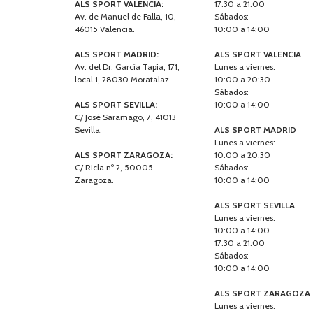
ALS SPORT VALENCIA:
17:30 a 21:00
Av. de Manuel de Falla, 10,
Sábados:
46015 Valencia.
10:00 a 14:00
ALS SPORT MADRID:
ALS SPORT VALENCIA
Av. del Dr. García Tapia, 171,
Lunes a viernes:
local 1, 28030 Moratalaz.
10:00 a 20:30
Sábados:
ALS SPORT SEVILLA:
10:00 a 14:00
C/ José Saramago, 7, 41013
Sevilla.
ALS SPORT MADRID
Lunes a viernes:
ALS SPORT ZARAGOZA:
10:00 a 20:30
C/ Ricla nº 2, 50005
Sábados:
Zaragoza.
10:00 a 14:00
ALS SPORT SEVILLA
Lunes a viernes:
10:00 a 14:00
17:30 a 21:00
Sábados:
10:00 a 14:00
ALS SPORT ZARAGOZA
Lunes a viernes: