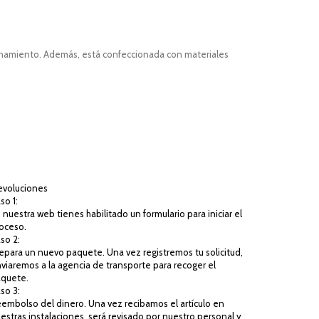
renamiento. Además, está confeccionada con materiales
voluciones
so 1:
 nuestra web tienes habilitado un formulario para iniciar el
oceso.
so 2:
epara un nuevo paquete. Una vez registremos tu solicitud,
viaremos a la agencia de transporte para recoger el
quete.
so 3:
embolso del dinero. Una vez recibamos el artículo en
estras instalaciones, será revisado por nuestro personal y