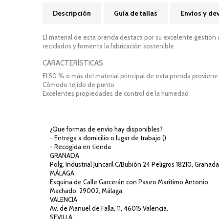
Descripción
Guía de tallas
Envíos y de
El material de esta prenda destaca por su excelente gestión
reciclados y fomenta la fabricación sostenible.
CARACTERÍSTICAS
El 50 % o más del material principal de esta prenda proviene 
Cómodo tejido de punto
Excelentes propiedades de control de la humedad
¿Que formas de envío hay disponibles?
- Entrega a domicilio o lugar de trabajo (
)
- Recogida en tienda
GRANADA
Polg. Industrial Juncaril C/Bubión 24 Peligros 18210, Granada
MÁLAGA
Esquina de Calle Garcerán con Paseo Marítimo Antonio
Machado, 29002, Málaga.
VALENCIA
Av. de Manuel de Falla, 11, 46015 Valencia.
SEVILLA