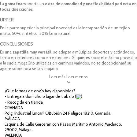
La
goma foam
aporta un
extra de comodidad y una flexibilidad perfecta en
todas direcciones
.
UPPER
En la parte superior la principal novedad es la incorporación de un tejido
mixto, 50% sintético, 50% lana natural.
CONCLUSIONES
Es una
zapatilla muy versátil
, se adapta a múltiples deportes y actividades,
tanto en interiores como en exteriores. Si quieres sacar el máximo provecho
a la suela MegaGrip utilízalas en caminos variados, no te decepcionará su
agarre sobre roca seca y mojada.
Leer más
Leer menos
¿Que formas de envío hay disponibles?
- Entrega a domicilio o lugar de trabajo (
)
- Recogida en tienda
GRANADA
Polg. Industrial Juncaril C/Bubión 24 Peligros 18210, Granada.
MÁLAGA
Esquina de Calle Garcerán con Paseo Marítimo Antonio Machado,
29002, Málaga.
VALENCIA