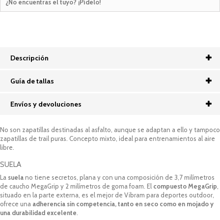
¿No encuentras el tuyo? ¡Pídelo!
Descripción
Guía de tallas
Envíos y devoluciones
No son zapatillas destinadas al asfalto, aunque se adaptan a ello y tampoco
zapatillas de trail puras. Concepto mixto, ideal para entrenamientos al aire
libre.
SUELA
La
suela
no tiene secretos, plana y con una composición de 3,7 milímetros
de caucho MegaGrip y 2 milímetros de goma foam. El
compuesto MegaGrip
,
situado en la parte externa, es el mejor de Vibram para deportes outdoor,
ofrece una
adherencia sin competencia, tanto en seco como en mojado y
una durabilidad excelente
.