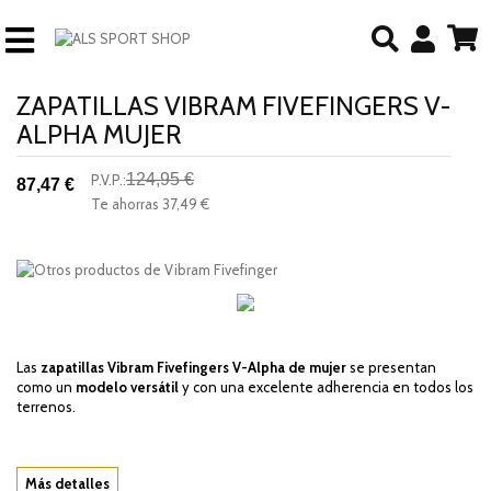
ZAPATILLAS VIBRAM FIVEFINGERS V-
ALPHA MUJER
124,95 €
P.V.P.:
87,47 €
-30%
Te ahorras
37,49 €
descuento
Las
zapatillas Vibram Fivefingers V-Alpha de mujer
se presentan
como un
modelo versátil
y con una excelente adherencia en todos los
terrenos.
Más detalles