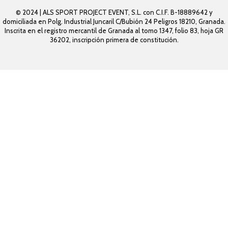
© 2024 | ALS SPORT PROJECT EVENT, S.L. con C.I.F. B-18889642 y
domiciliada en Polg. Industrial Juncaril C/Bubión 24 Peligros 18210, Granada.
Inscrita en el registro mercantil de Granada al tomo 1347, folio 83, hoja GR
36202, inscripción primera de constitución.