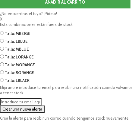
AÑADIR AL CARRITO
¿No encuentras el tuyo? ¡Pídelo!
X
Esta combinaciones están fuera de stock
Talla: M
BEIGE
Talla: L
BLUE
Talla: M
BLUE
Talla: L
ORANGE
Talla: M
ORANGE
Talla: S
ORANGE
Talla: L
BLACK
Elija uno e introduce tu email para recibir una notificación cuando volvamos
a tener stock
Crea la alerta para recibir un correo cuando tengamos stock nuevamente