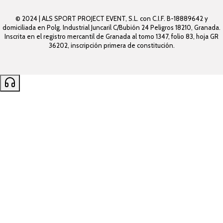
© 2024 | ALS SPORT PROJECT EVENT, S.L. con C.I.F. B-18889642 y
domiciliada en Polg. Industrial Juncaril C/Bubión 24 Peligros 18210, Granada.
Inscrita en el registro mercantil de Granada al tomo 1347, folio 83, hoja GR
36202, inscripción primera de constitución.