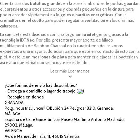
Cuenta con dos
bolsillos
grandes
en la zona lumbar donde podrás
guardar
el
cortavientos
u otros accesorios y
dos
más pequeños en la cintura para
poder acceder rápidamente a lo
geles
o
barritas
energéticas
. Con la
cremallera
en el
cuello
para poder
regular
la
ventilación
en los días más
calurosos.
La camiseta está diseñada con una
ergonomía
inteligente
gracias a la
tecnoligía
iDTNeo
. Por ello, presenta mayor aporte de hilado
multifilamento de
Bamboo Charcoal
en la cara interna de las zonas
expuestas a una mayor sudoración para que esté en contacto directo con la
piel. A esto le unimos
iones
de plata
para mantener alejadas las bacterias y
así evitar que el mal olor se incruste en el tejido.
Leer más
Leer menos
¿Que formas de envío hay disponibles?
- Entrega a domicilio o lugar de trabajo (
)
- Recogida en tienda
GRANADA
Polg. Industrial Juncaril C/Bubión 24 Peligros 18210, Granada.
MÁLAGA
Esquina de Calle Garcerán con Paseo Marítimo Antonio Machado,
29002, Málaga.
VALENCIA
Av. de Manuel de Falla, 11, 46015 Valencia.