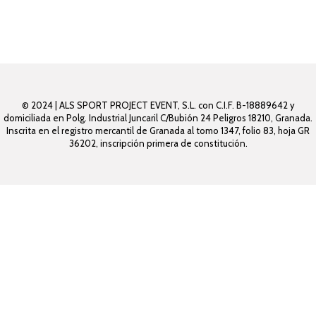
© 2024 | ALS SPORT PROJECT EVENT, S.L. con C.I.F. B-18889642 y
domiciliada en Polg. Industrial Juncaril C/Bubión 24 Peligros 18210, Granada.
Inscrita en el registro mercantil de Granada al tomo 1347, folio 83, hoja GR
36202, inscripción primera de constitución.