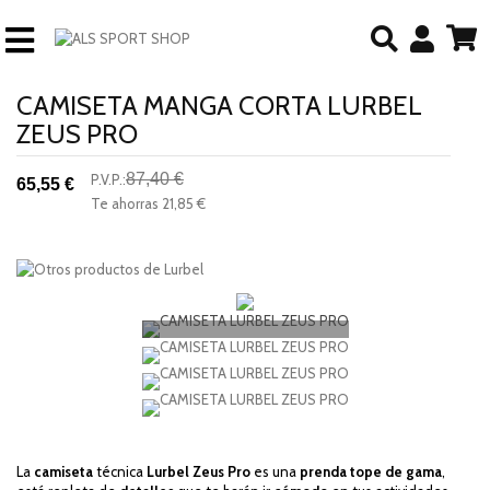
CAMISETA MANGA CORTA LURBEL
ZEUS PRO
87,40 €
P.V.P.:
65,55 €
-25%
Te ahorras
21,85 €
descuento
La
camiseta
técnica
Lurbel Zeus Pro
es una
prenda tope de gama
,