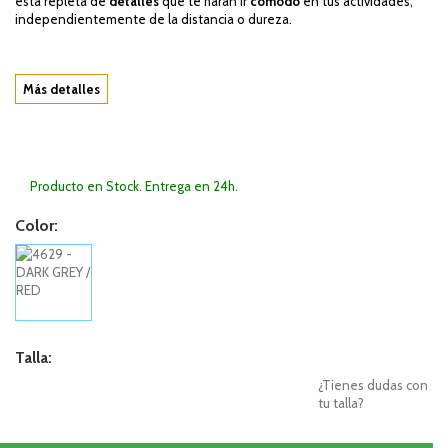
está repleta de
detalles
que te harán ir
cómodo
en tus actividades,
independientemente de la distancia o dureza.
Más detalles
Producto en Stock. Entrega en 24h.
Color:
Talla:
¿Tienes dudas con
tu talla?