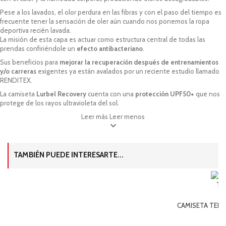
Pese a los lavados, el olor perdura en las fibras y con el paso del tiempo es
frecuente tener la sensación de oler aún cuando nos ponemos la ropa
deportiva recién lavada.
La misión de esta capa es actuar como estructura central de todas las
prendas confiriéndole un
efecto antibacteriano
.
Sus beneficios para
mejorar la recuperación después de entrenamientos
y/o carreras
exigentes ya están avalados por un reciente estudio llamado
RENDITEX.
La camiseta
Lurbel Recovery
cuenta con una
protección UPF50+
que nos
protege de los rayos ultravioleta del sol.
Leer más
Leer menos
TAMBIÉN PUEDE INTERESARTE...
CAMISETA TERM
18