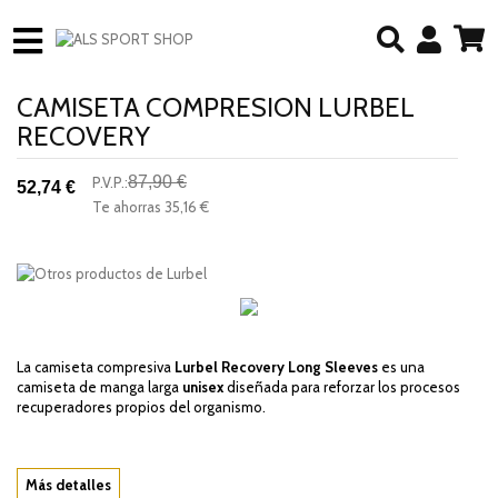
CAMISETA COMPRESION LURBEL
RECOVERY
87,90 €
P.V.P.:
52,74 €
-40%
Te ahorras
35,16 €
descuento
La camiseta compresiva
Lurbel Recovery Long Sleeves
es una
camiseta de manga larga
unisex
diseñada para reforzar los procesos
recuperadores propios del organismo.
Más detalles