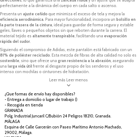
direcciones
, lo que garantiza una
zancada fluida
y un ajuste que se adapta
perfectamente a la dinámica del cuerpo en cada salto o ascenso.
Presenta un
ajuste ceñido
que minimiza el exceso de tela y mejora la
eficiencia aerodinámica
. Para mayor funcionalidad, incorpora un
bolsillo en
la parte trasera de la cintura
, ideal para guardar de forma segura y estable
geles, llaves o pequeños objetos sin que reboten durante la carrera. El
material tejido es
altamente transpirable
, facilitando una
evaporación
rápida del sudor
.
Siguiendo el compromiso de Adidas, este pantalón está fabricado con un
81% de poliéster reciclado
. Esta mezcla de fibras de alta calidad no solo es
sostenible
, sino que ofrece una
gran resistencia a la abrasión
, asegurando
una
larga vida útil
frente al desgaste propio de los senderos y el uso
intenso con mochilas o cinturones de hidratación.
Leer más
Leer menos
¿Que formas de envío hay disponibles?
- Entrega a domicilio o lugar de trabajo (
)
- Recogida en tienda
GRANADA
Polg. Industrial Juncaril C/Bubión 24 Peligros 18210, Granada.
MÁLAGA
Esquina de Calle Garcerán con Paseo Marítimo Antonio Machado,
29002, Málaga.