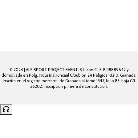
© 2024 | ALS SPORT PROJECT EVENT, S.L. con C.I.F. B-18889642 y
domiciliada en Polg. Industrial Juncaril C/Bubión 24 Peligros 18210, Granada.
Inscrita en el registro mercantil de Granada al tomo 1347, folio 83, hoja GR
36202, inscripción primera de constitución.