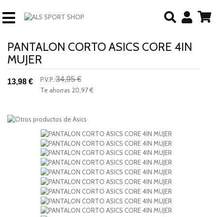
PANTALON CORTO ASICS CORE 4IN
MUJER
34,95 €
P.V.P.:
13,98 €
-60%
Te ahorras
20,97 €
descuento