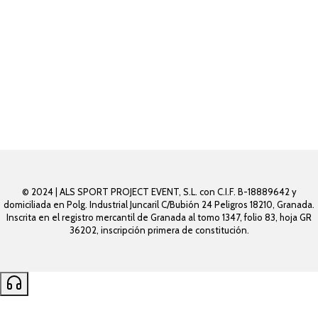
© 2024 | ALS SPORT PROJECT EVENT, S.L. con C.I.F. B-18889642 y
domiciliada en Polg. Industrial Juncaril C/Bubión 24 Peligros 18210, Granada.
Inscrita en el registro mercantil de Granada al tomo 1347, folio 83, hoja GR
36202, inscripción primera de constitución.