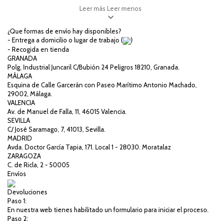
Leer más
Leer menos
¿Que formas de envío hay disponibles?
- Entrega a domicilio o lugar de trabajo (
)
- Recogida en tienda
GRANADA
Polg. Industrial Juncaril C/Bubión 24 Peligros 18210, Granada.
MÁLAGA
Esquina de Calle Garcerán con Paseo Marítimo Antonio Machado,
29002, Málaga.
VALENCIA
Av. de Manuel de Falla, 11, 46015 Valencia.
SEVILLA
C/ José Saramago, 7, 41013, Sevilla.
MADRID
Avda. Doctor García Tapia, 171. Local 1 - 28030. Moratalaz
ZARAGOZA
C. de Ricla, 2 - 50005
Envíos
Devoluciones
Paso 1:
En nuestra web tienes habilitado un formulario para iniciar el proceso.
Paso 2: